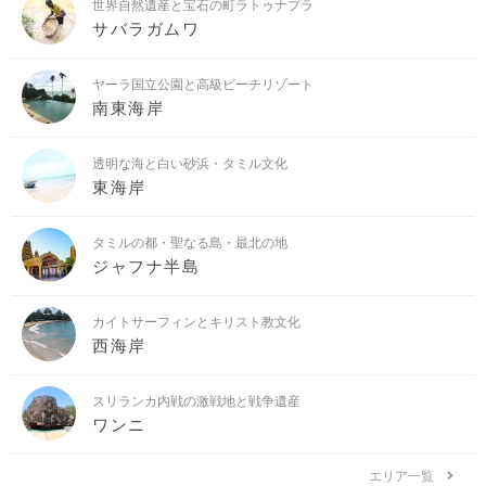
世界自然遺産と宝石の町ラトゥナプラ
サバラガムワ
ヤーラ国立公園と高級ビーチリゾート
南東海岸
透明な海と白い砂浜・タミル文化
東海岸
タミルの都・聖なる島・最北の地
ジャフナ半島
カイトサーフィンとキリスト教文化
西海岸
スリランカ内戦の激戦地と戦争遺産
ワンニ
エリア一覧