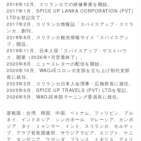
2016年12月、スリランカでの研修事業を開始。
2017年1月、SPICE UP LANKA CORPORATION (PVT)
LTDを登記完了。
2017年2月、スリランカ情報誌「スパイスアップ・スリラ
ンカ」創刊。
2018年8月、スリランカ観光情報サイト「スパイスアッ
プ」開設。
2019年11月、日本人宿「スパイスアップ・ゲストハウ
ス」開業（2026年1月営業終了）。
2020年8月、ニュースレターの配信を開始。
2020年10月、WAOJEコロンボ支部を立ち上げ初代支部
長に就任。
2023年2月、スリランカ日本人会理事・広報部長に就任。
2025年6月、SPICE UP TRAVELS (PVT) LTDを登記。
2026年5月、WAOJE本部ラーニング委員長に就任。
渡航国：台湾、韓国、中国、ベトナム、フィリピン、ブル
ネイ、インドネシア、シンガポール、マレーシア、カンボ
ジア、タイ、ミャンマー、インド、スリランカ、モルディ
ブ、アラブ首長国連邦、サウジアラビア、エジプト、ケニ
ア、タンザニア、ウガンダ、フランス、イギリス、アメリ