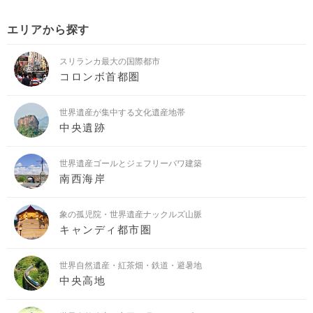
エリアから探す
スリランカ最大の国際都市
コロンボ首都圏
世界遺産が集中する文化遺産地帯
中央遺跡
世界遺産ゴールとジェフリーバワ建築
南西海岸
象の孤児院・世界遺産ナックルズ山脈
キャンディ都市圏
世界自然遺産・紅茶畑・鉄道・避暑地
中央高地