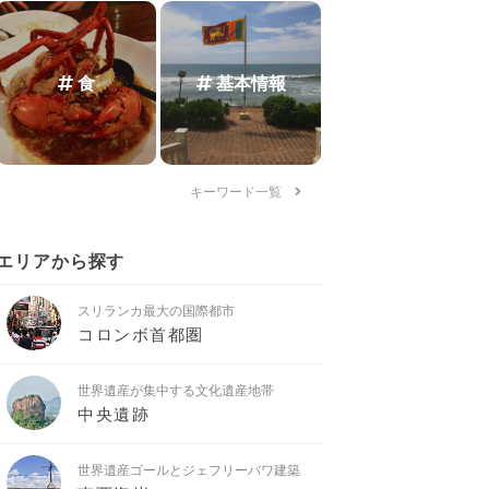
食
基本情報
キーワード一覧
エリアから探す
スリランカ最大の国際都市
コロンボ首都圏
世界遺産が集中する文化遺産地帯
中央遺跡
世界遺産ゴールとジェフリーバワ建築