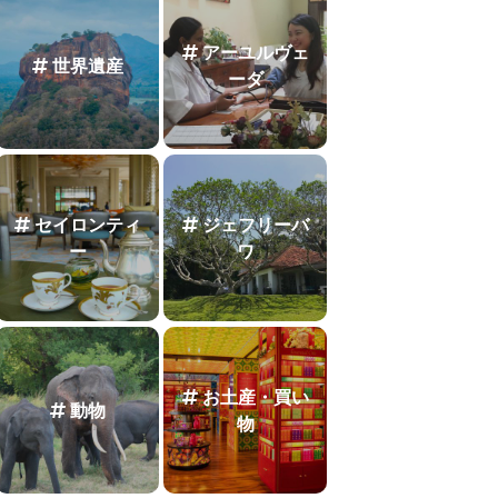
アーユルヴェ
世界遺産
ーダ
セイロンティ
ジェフリーバ
ー
ワ
お土産・買い
動物
物