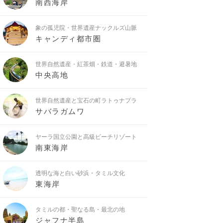
南西海岸
象の孤児院・世界遺産ナックルズ山脈
キャンディ都市圏
世界自然遺産・紅茶畑・鉄道・避暑地
中央高地
世界自然遺産と宝石の町ラトゥナプラ
サバラガムワ
ヤーラ国立公園と高級ビーチリゾート
南東海岸
透明な海と白い砂浜・タミル文化
東海岸
タミルの都・聖なる島・最北の地
ジャフナ半島