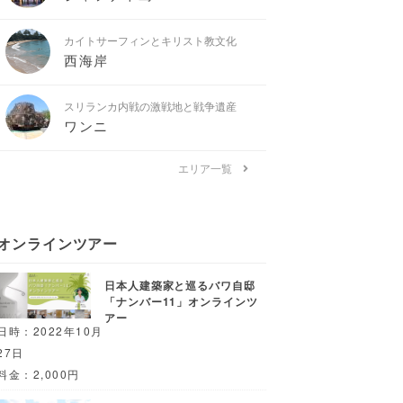
カイトサーフィンとキリスト教文化
西海岸
スリランカ内戦の激戦地と戦争遺産
ワンニ
エリア一覧
オンラインツアー
日本人建築家と巡るバワ自邸
「ナンバー11」オンラインツ
アー
日時：2022年10月
27日
料金：2,000円