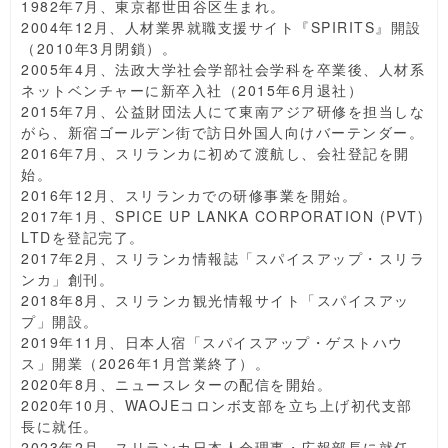
1982年7月、東京都世田谷区生まれ。
2004年12月、人材業界就職支援サイト『SPIRITS』開設
（2010年3月閉鎖）。
2005年4月、法政大学社会学部社会学科を卒業後、人材系
ネットベンチャーに新卒入社（2015年6月退社）
2015年7月、公益財団法人にて東南アジア研修を担当しな
がら、新宿ゴールデン街で訪日外国人向けバーテンダー。
2016年7月、スリランカに初めて渡航し、会社登記を開
始。
2016年12月、スリランカでの研修事業を開始。
2017年1月、SPICE UP LANKA CORPORATION (PVT)
LTDを登記完了。
2017年2月、スリランカ情報誌「スパイスアップ・スリラ
ンカ」創刊。
2018年8月、スリランカ観光情報サイト「スパイスアッ
プ」開設。
2019年11月、日本人宿「スパイスアップ・ゲストハウ
ス」開業（2026年1月営業終了）。
2020年8月、ニュースレターの配信を開始。
2020年10月、WAOJEコロンボ支部を立ち上げ初代支部
長に就任。
2023年2月、スリランカ日本人会理事・広報部長に就任。