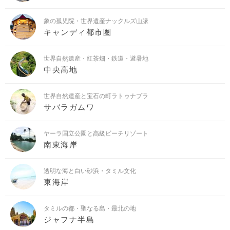
象の孤児院・世界遺産ナックルズ山脈
キャンディ都市圏
世界自然遺産・紅茶畑・鉄道・避暑地
中央高地
世界自然遺産と宝石の町ラトゥナプラ
サバラガムワ
ヤーラ国立公園と高級ビーチリゾート
南東海岸
透明な海と白い砂浜・タミル文化
東海岸
タミルの都・聖なる島・最北の地
ジャフナ半島