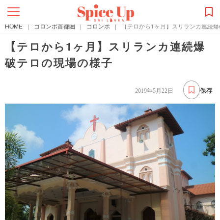
HOME
|
コロンボ首都圏
|
コロンボ
|
【テロから1ヶ月】スリランカ連続爆
【テロから1ヶ月】スリランカ連続爆
破テロの現場の様子
保存
2019年5月22日