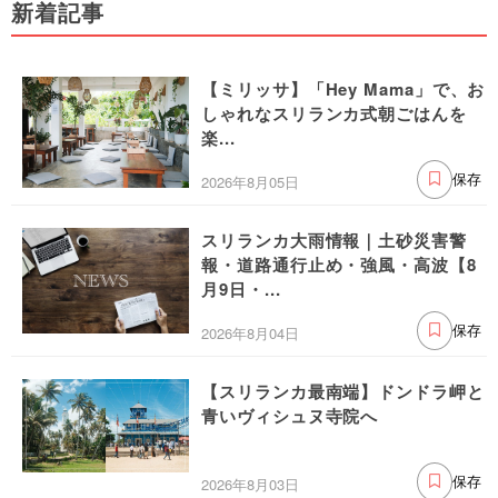
新着記事
【ミリッサ】「Hey Mama」で、お
しゃれなスリランカ式朝ごはんを
楽...
2026年8月05日
保存
スリランカ大雨情報｜土砂災害警
報・道路通行止め・強風・高波【8
月9日・...
2026年8月04日
保存
【スリランカ最南端】ドンドラ岬と
青いヴィシュヌ寺院へ
2026年8月03日
保存