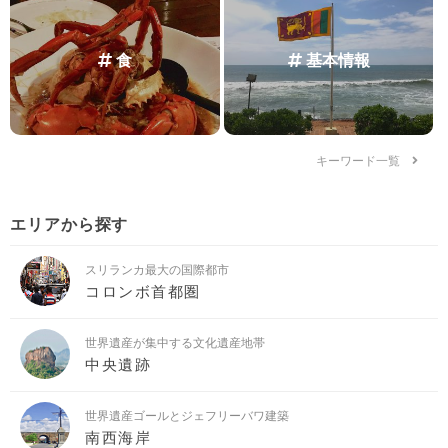
食
基本情報
キーワード一覧
エリアから探す
スリランカ最大の国際都市
コロンボ首都圏
世界遺産が集中する文化遺産地帯
中央遺跡
世界遺産ゴールとジェフリーバワ建築
南西海岸