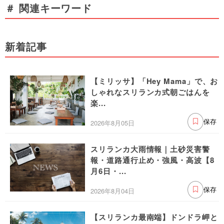
＃ 関連キーワード
新着記事
【ミリッサ】「Hey Mama」で、お
しゃれなスリランカ式朝ごはんを
楽...
2026年8月05日
保存
スリランカ大雨情報｜土砂災害警
報・道路通行止め・強風・高波【8
月6日・...
2026年8月04日
保存
【スリランカ最南端】ドンドラ岬と