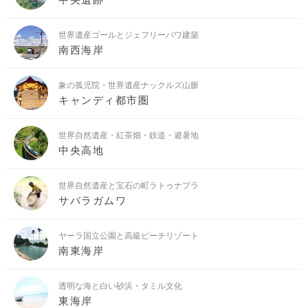
世界遺産ゴールとジェフリーバワ建築
南西海岸
象の孤児院・世界遺産ナックルズ山脈
キャンディ都市圏
世界自然遺産・紅茶畑・鉄道・避暑地
中央高地
世界自然遺産と宝石の町ラトゥナプラ
サバラガムワ
ヤーラ国立公園と高級ビーチリゾート
南東海岸
透明な海と白い砂浜・タミル文化
東海岸