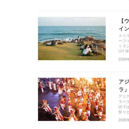
【ウ
イン
スリ
ーフ
トラ
liff
2026
ア
ラ
アジ
ラペ
語で
祭り
2026