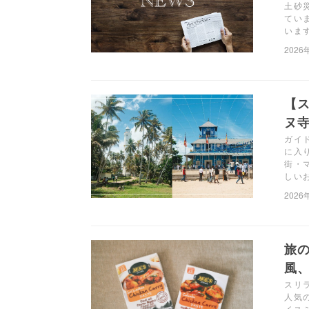
土砂
てい
いま
2026
【
ヌ
ガイ
に入
街・
しい
2026
旅
風、「
スリ
人気の
イス