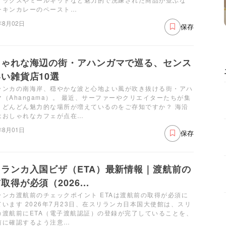
チキンカレーのペースト…
年8月02日
保存
しゃれな海辺の街・アハンガマで巡る、センス
い雑貨店10選
ランカの南海岸、穏やかな波と心地よい風が吹き抜ける街・アハ
マ（Ahangama）。 最近、サーファーやクリエイターたちが集
、どんどん魅力的な場所が増えているのをご存知ですか？ 海沿
はおしゃれなカフェが点在…
年8月01日
保存
リランカ入国ビザ（ETA）最新情報｜渡航前の
取得が必須（2026...
ランカ渡航前のチェックポイント ETAは渡航前の取得が必須に
ています 2026年7月23日、在スリランカ日本国大使館は、スリ
カ渡航前にETA（電子渡航認証）の登録が完了していることを、
前に確認するよう注意…