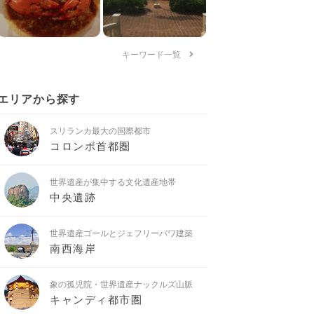
キーワード一覧
エリアから探す
スリランカ最大の国際都市
コロンボ首都圏
世界遺産が集中する文化遺産地帯
中央遺跡
世界遺産ゴールとジェフリーバワ建築
南西海岸
象の孤児院・世界遺産ナックルズ山脈
キャンディ都市圏