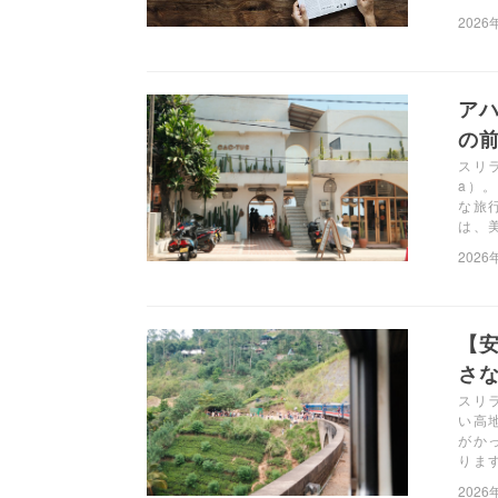
2026
アハ
の前
スリ
a）
な旅
は、
2026
【
さ
スリ
い高
がか
りま
2026