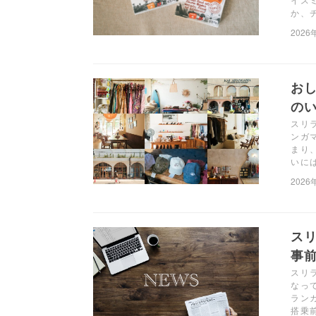
か、
2026
お
のい
スリ
ンガ
まり
いに
2026
ス
事前
スリ
なっ
ラン
搭乗