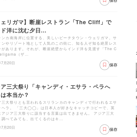
保存
ェリガマ】断崖レストラン「The Cliff」で
ド洋に沈む夕日...
ランカ南海岸に位置する、美しいビーチタウン・ウェリガマ。サ
ィンやリゾート地として人気のこの街に、知る人ぞ知る絶景レス
ンがあります。それが、断崖絶壁からインド洋を見渡す「The C
 Weligama（ザ…
年7月20日
保存
ジア三大祭り「キャンディ・エサラ・ペラへ
」は本当か？
ア三大祭りとも言われるスリランカのキャンディで行われるエサ
ラヘラ。 「三大◯◯」は日本人が好きなキャッチコピーで、英
はアジア三大祭りに該当する言葉は出てきません。 アジア三大
と調べてみても、出てくるのはキ…
年7月20日
保存