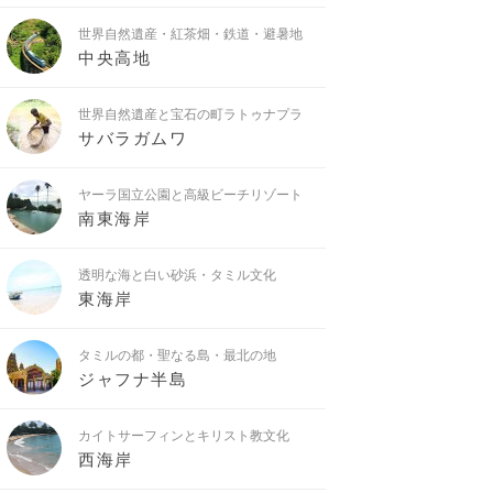
世界自然遺産・紅茶畑・鉄道・避暑地
中央高地
世界自然遺産と宝石の町ラトゥナプラ
サバラガムワ
ヤーラ国立公園と高級ビーチリゾート
南東海岸
透明な海と白い砂浜・タミル文化
東海岸
タミルの都・聖なる島・最北の地
ジャフナ半島
カイトサーフィンとキリスト教文化
西海岸