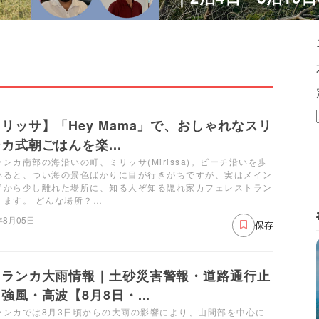
リッサ】「Hey Mama」で、おしゃれなスリ
カ式朝ごはんを楽...
ンカ南部の海沿いの町、ミリッサ(Mirissa)。ビーチ沿いを歩
いると、つい海の景色ばかりに目が行きがちですが、実はメイン
ドから少し離れた場所に、知る人ぞ知る隠れ家カフェレストラン
ります。 どんな場所？…
年8月05日
保存
リランカ大雨情報｜土砂災害警報・道路通行止
強風・高波【8月8日・...
ランカでは8月3日頃からの大雨の影響により、山間部を中心に