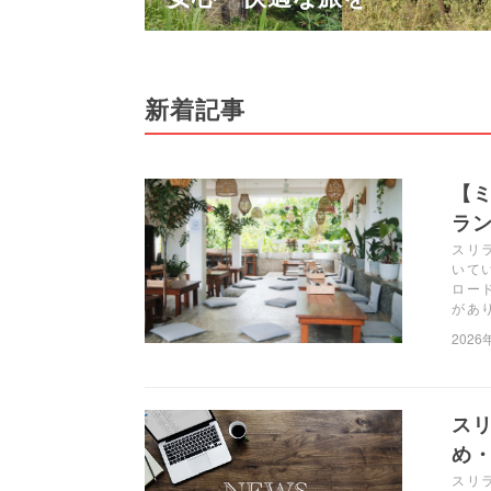
新着記事
【ミ
ラン
スリラ
いて
ロー
があ
2026
ス
め・
スリ