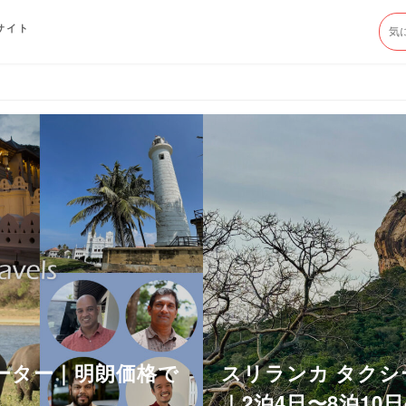
サイト
ーター｜明朗価格で
スリランカ タクシ
｜2泊4日〜8泊10日の