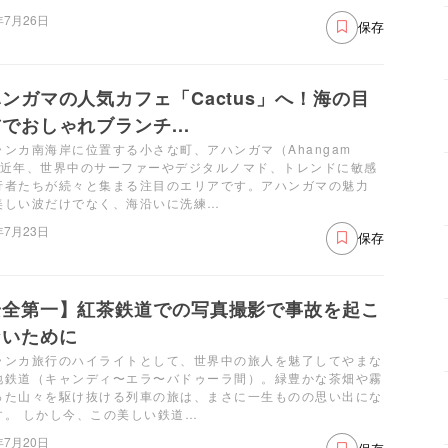
年7月26日
保存
ンガマの人気カフェ「Cactus」へ！海の目
でおしゃれブランチ...
ランカ南海岸に位置する小さな町、アハンガマ（Ahangam
。近年、世界中のサーファーやデジタルノマド、トレンドに敏感
行者たちが続々と集まる注目のエリアです。アハンガマの魅力
美しい波だけでなく、海沿いに洗練…
年7月23日
保存
安全第一】紅茶鉄道での写真撮影で事故を起こ
ないために
ランカ旅行のハイライトとして、世界中の旅人を魅了してやまな
地鉄道（キャンディ〜エラ〜バドゥーラ間）。緑豊かな茶畑や霧
った山々を駆け抜ける列車の旅は、まさに一生ものの思い出にな
す。 しかし今、この美しい鉄道…
年7月20日