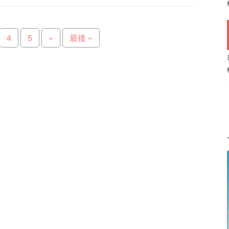
4
5
»
最後 »