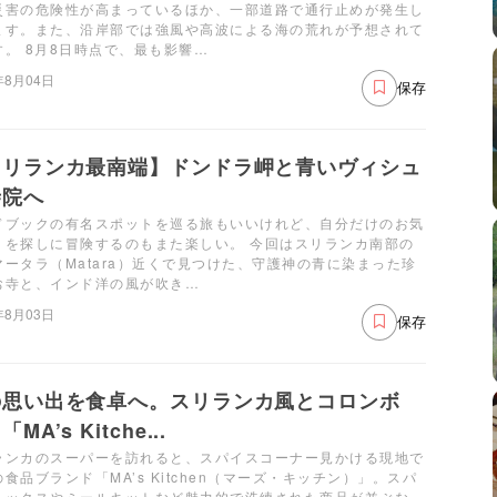
災害の危険性が高まっているほか、一部道路で通行止めが発生し
ます。また、沿岸部では強風や高波による海の荒れが予想されて
す。 8月8日時点で、最も影響…
年8月04日
保存
スリランカ最南端】ドンドラ岬と青いヴィシュ
寺院へ
ドブックの有名スポットを巡る旅もいいけれど、自分だけのお気
りを探しに冒険するのもまた楽しい。 今回はスリランカ南部の
マータラ（Matara）近くで見つけた、守護神の青に染まった珍
お寺と、インド洋の風が吹き…
年8月03日
保存
の思い出を食卓へ。スリランカ風とコロンボ
MA’s Kitche...
ランカのスーパーを訪れると、スパイスコーナー見かける現地で
食品ブランド「MA’s Kitchen（マーズ・キッチン）」。スパ
ミックスやミールキットなど魅力的で洗練された商品が並ぶな