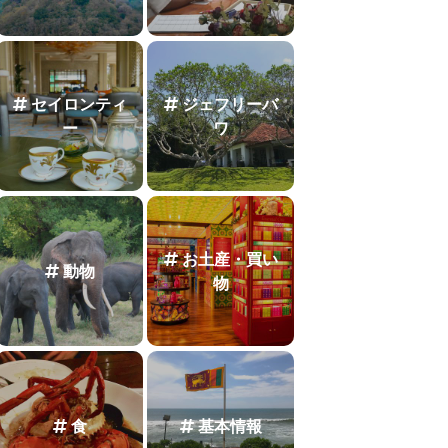
セイロンティ
ジェフリーバ
ー
ワ
お土産・買い
動物
物
食
基本情報