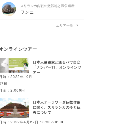
スリランカ内戦の激戦地と戦争遺産
ワンニ
エリア一覧
オンラインツアー
日本人建築家と巡るバワ自邸
「ナンバー11」オンラインツ
アー
日時：2022年10月
27日
料金：2,000円
日本人テーラワーダ仏教僧侶
に聞く、スリランカの今と仏
教について
日時：2022年4月27日 18:30-20:00