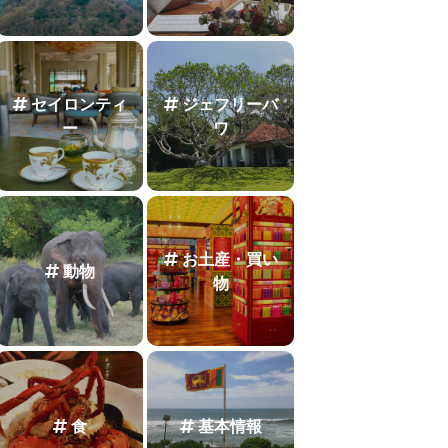
セイロンティ
ジェフリーバ
ー
ワ
お土産・買い
動物
物
食
基本情報