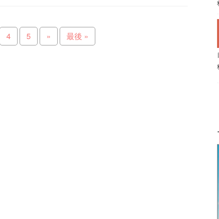
4
5
»
最後 »