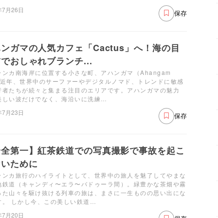
年7月26日
保存
ンガマの人気カフェ「Cactus」へ！海の目
でおしゃれブランチ...
ランカ南海岸に位置する小さな町、アハンガマ（Ahangam
。近年、世界中のサーファーやデジタルノマド、トレンドに敏感
行者たちが続々と集まる注目のエリアです。アハンガマの魅力
美しい波だけでなく、海沿いに洗練…
年7月23日
保存
安全第一】紅茶鉄道での写真撮影で事故を起こ
ないために
ランカ旅行のハイライトとして、世界中の旅人を魅了してやまな
地鉄道（キャンディ〜エラ〜バドゥーラ間）。緑豊かな茶畑や霧
った山々を駆け抜ける列車の旅は、まさに一生ものの思い出にな
す。 しかし今、この美しい鉄道…
年7月20日