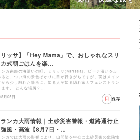
リッサ】「Hey Mama」で、おしゃれなスリ
カ式朝ごはんを楽...
ンカ南部の海沿いの町、ミリッサ(Mirissa)。ビーチ沿いを歩
いると、つい海の景色ばかりに目が行きがちですが、実はメイン
ドから少し離れた場所に、知る人ぞ知る隠れ家カフェレストラン
ります。 どんな場所？…
年8月05日
保存
リランカ大雨情報｜土砂災害警報・道路通行止
強風・高波【8月7日・...
ランカでは大雨の影響により、山間部を中心に土砂災害の危険性