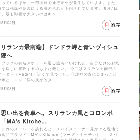
まっているほか、一部道路で通行止めが発生しています。また、
部では強風や高波による海の荒れが予想されています。 8月7日
で、最も影響が大きいのはキャ…
年8月04日
保存
スリランカ最南端】ドンドラ岬と青いヴィシュ
寺院へ
ドブックの有名スポットを巡る旅もいいけれど、自分だけのお気
りを探しに冒険するのもまた楽しい。 今回はスリランカ南部の
マータラ（Matara）近くで見つけた、守護神の青に染まった珍
お寺と、インド洋の風が吹き…
年8月03日
保存
の思い出を食卓へ。スリランカ風とコロンボ
MA’s Kitche...
ランカのスーパーを訪れると、スパイスコーナー見かける現地で
食品ブランド「MA’s Kitchen（マーズ・キッチン）」。スパ
ミックスやミールキットなど魅力的で洗練された商品が並ぶな