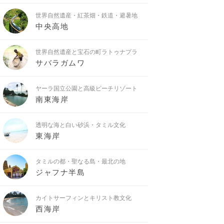
世界自然遺産・紅茶畑・鉄道・避暑地
中央高地
世界自然遺産と宝石の町ラトゥナプラ
サバラガムワ
ヤーラ国立公園と高級ビーチリゾート
南東海岸
透明な海と白い砂浜・タミル文化
東海岸
タミルの都・聖なる島・最北の地
ジャフナ半島
カイトサーフィンとキリスト教文化
西海岸