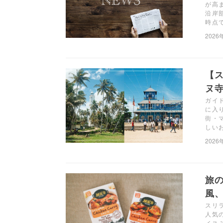
が高
沿岸
時点
2026
【
ヌ
ガイ
に入
街・
しい
2026
旅
風、「
スリ
人気の
イス