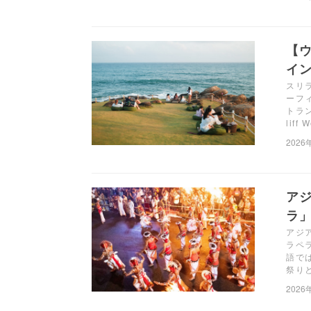
【ウ
イン
スリ
ーフ
トラ
liff
2026
ア
ラ
アジ
ラペ
語で
祭り
2026