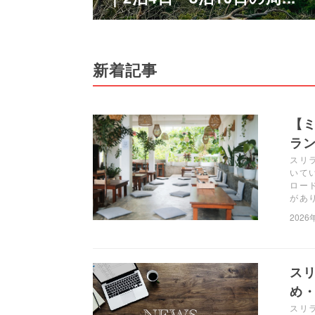
新着記事
【ミ
ラン
スリラ
いて
ロー
があ
2026
ス
め・
スリ