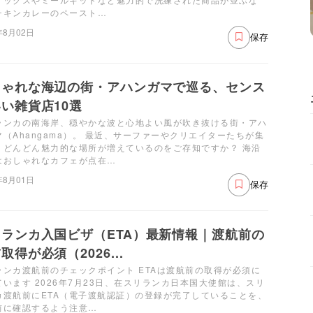
チキンカレーのペースト…
年8月02日
保存
しゃれな海辺の街・アハンガマで巡る、センス
い雑貨店10選
ランカの南海岸、穏やかな波と心地よい風が吹き抜ける街・アハ
マ（Ahangama）。 最近、サーファーやクリエイターたちが集
、どんどん魅力的な場所が増えているのをご存知ですか？ 海沿
はおしゃれなカフェが点在…
年8月01日
保存
リランカ入国ビザ（ETA）最新情報｜渡航前の
取得が必須（2026...
ランカ渡航前のチェックポイント ETAは渡航前の取得が必須に
ています 2026年7月23日、在スリランカ日本国大使館は、スリ
カ渡航前にETA（電子渡航認証）の登録が完了していることを、
前に確認するよう注意…