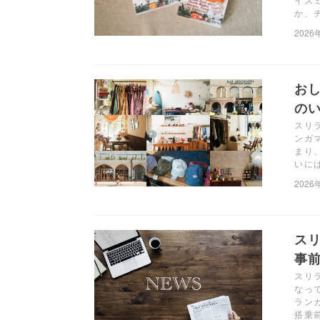
か、
2026
お
のい
スリ
ンガ
まり
いに
2026
ス
事前
スリ
なっ
ラン
搭乗