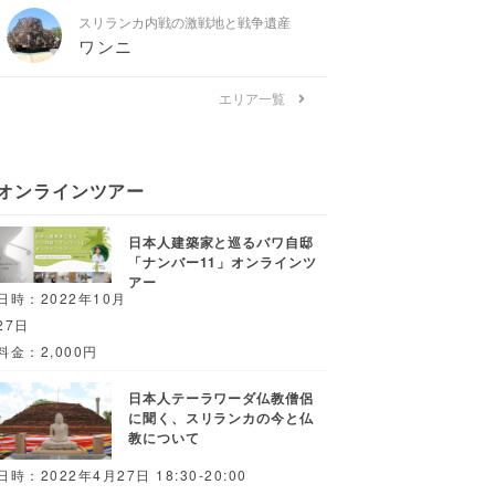
スリランカ内戦の激戦地と戦争遺産
ワンニ
エリア一覧
オンラインツアー
日本人建築家と巡るバワ自邸
「ナンバー11」オンラインツ
アー
日時：2022年10月
27日
料金：2,000円
日本人テーラワーダ仏教僧侶
に聞く、スリランカの今と仏
教について
日時：2022年4月27日 18:30-20:00