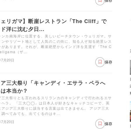
保存
ェリガマ】断崖レストラン「The Cliff」で
ド洋に沈む夕日...
ランカ南海岸に位置する、美しいビーチタウン・ウェリガマ。サ
ィンやリゾート地として人気のこの街に、知る人ぞ知る絶景レス
ンがあります。それが、断崖絶壁からインド洋を見渡す「The C
 Weligama（ザ…
年7月20日
保存
ジア三大祭り「キャンディ・エサラ・ペラへ
」は本当か？
ア三大祭りとも言われるスリランカのキャンディで行われるエサ
ラヘラ。 「三大◯◯」は日本人が好きなキャッチコピーで、英
はアジア三大祭りに該当する言葉は出てきません。 アジア三大
と調べてみても、出てくるのはキ…
年7月20日
保存