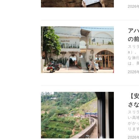
2026
アハ
の前
スリ
a）
な旅
は、
2026
【
さ
スリ
い高
がか
りま
2026