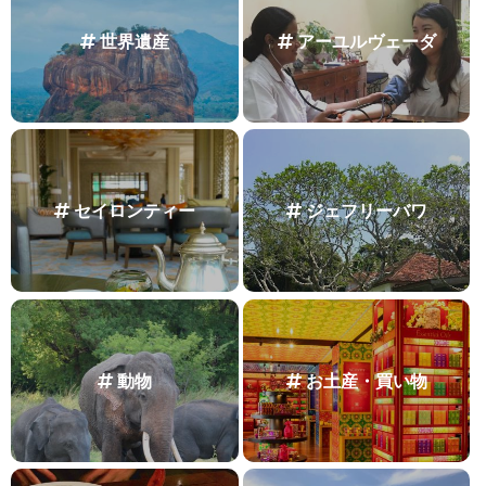
世界遺産
アーユルヴェーダ
セイロンティー
ジェフリーバワ
動物
お土産・買い物