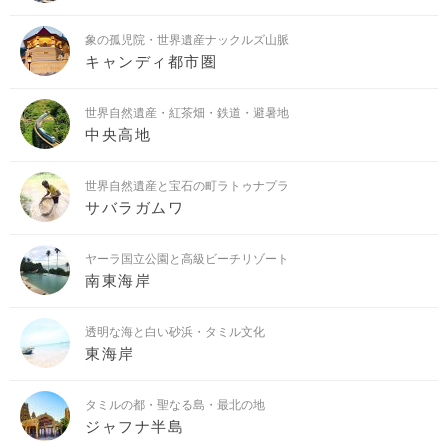
象の孤児院・世界遺産ナックルズ山脈
キャンディ都市圏
世界自然遺産・紅茶畑・鉄道・避暑地
中央高地
世界自然遺産と宝石の町ラトゥナプラ
サバラガムワ
ヤーラ国立公園と高級ビーチリゾート
南東海岸
透明な海と白い砂浜・タミル文化
東海岸
タミルの都・聖なる島・最北の地
ジャフナ半島