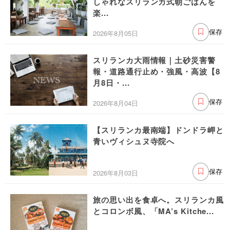
しゃれなスリランカ式朝ごはんを
楽...
2026年8月05日
保存
スリランカ大雨情報｜土砂災害警
報・道路通行止め・強風・高波【8
月8日・...
2026年8月04日
保存
【スリランカ最南端】ドンドラ岬と
青いヴィシュヌ寺院へ
2026年8月03日
保存
旅の思い出を食卓へ。スリランカ風
とコロンボ風、「MA’s Kitche...