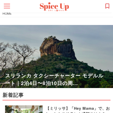
HOME
スリランカ タクシーチャーター モデルル
ート｜2泊4日〜8泊10日の周...
新着記事
【ミリッサ】「Hey Mama」で、お