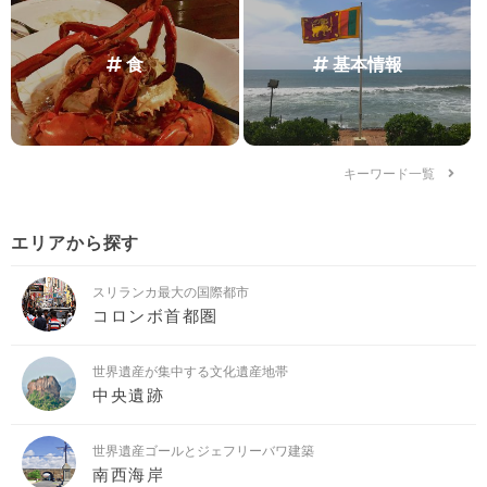
食
基本情報
キーワード一覧
エリアから探す
スリランカ最大の国際都市
コロンボ首都圏
世界遺産が集中する文化遺産地帯
中央遺跡
世界遺産ゴールとジェフリーバワ建築
南西海岸