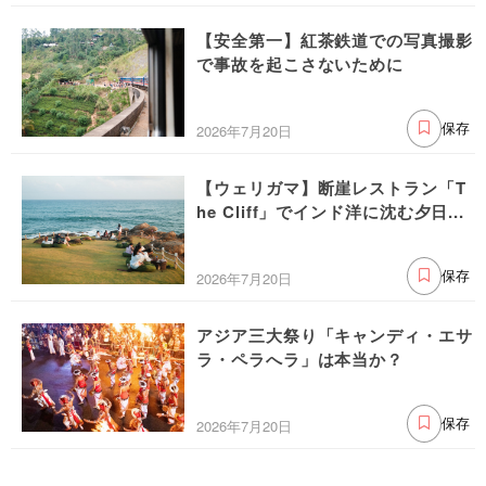
【安全第一】紅茶鉄道での写真撮影
で事故を起こさないために
2026年7月20日
保存
【ウェリガマ】断崖レストラン「T
he Cliff」でインド洋に沈む夕日...
2026年7月20日
保存
アジア三大祭り「キャンディ・エサ
ラ・ペラへラ」は本当か？
2026年7月20日
保存