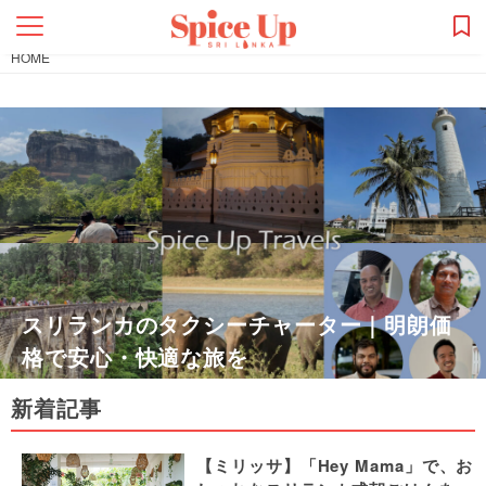
HOME
スリランカのタクシーチャーター｜明朗価
格で安心・快適な旅を
新着記事
【ミリッサ】「Hey Mama」で、お