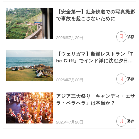
【安全第一】紅茶鉄道での写真撮影
で事故を起こさないために
2026年7月20日
保存
【ウェリガマ】断崖レストラン「T
he Cliff」でインド洋に沈む夕日...
2026年7月20日
保存
アジア三大祭り「キャンディ・エサ
ラ・ペラへラ」は本当か？
2026年7月20日
保存