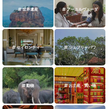
世界遺産
アーユルヴェーダ
セイロンティー
ジェフリーバワ
動物
お土産・買い物