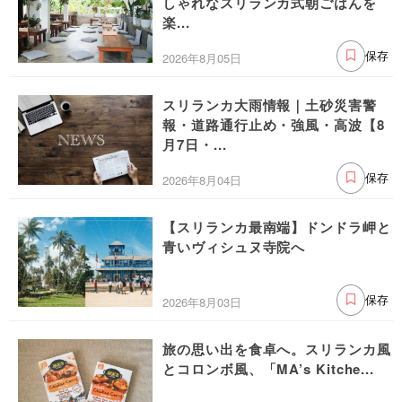
しゃれなスリランカ式朝ごはんを
楽...
2026年8月05日
保存
スリランカ大雨情報｜土砂災害警
報・道路通行止め・強風・高波【8
月7日・...
2026年8月04日
保存
【スリランカ最南端】ドンドラ岬と
青いヴィシュヌ寺院へ
2026年8月03日
保存
旅の思い出を食卓へ。スリランカ風
とコロンボ風、「MA’s Kitche...