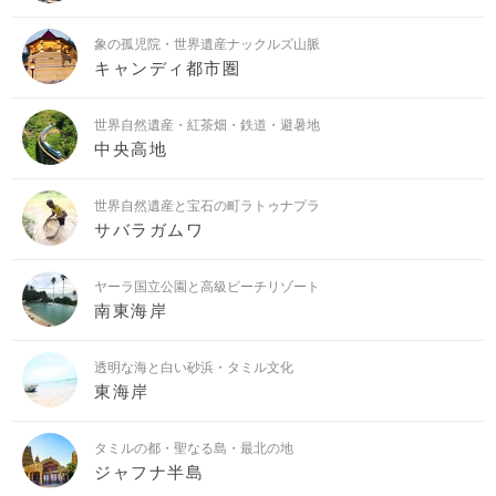
象の孤児院・世界遺産ナックルズ山脈
キャンディ都市圏
世界自然遺産・紅茶畑・鉄道・避暑地
中央高地
世界自然遺産と宝石の町ラトゥナプラ
サバラガムワ
ヤーラ国立公園と高級ビーチリゾート
南東海岸
透明な海と白い砂浜・タミル文化
東海岸
タミルの都・聖なる島・最北の地
ジャフナ半島