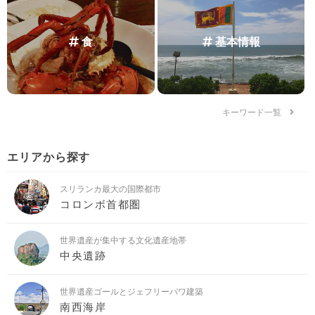
食
基本情報
キーワード一覧
エリアから探す
スリランカ最大の国際都市
コロンボ首都圏
世界遺産が集中する文化遺産地帯
中央遺跡
世界遺産ゴールとジェフリーバワ建築
南西海岸