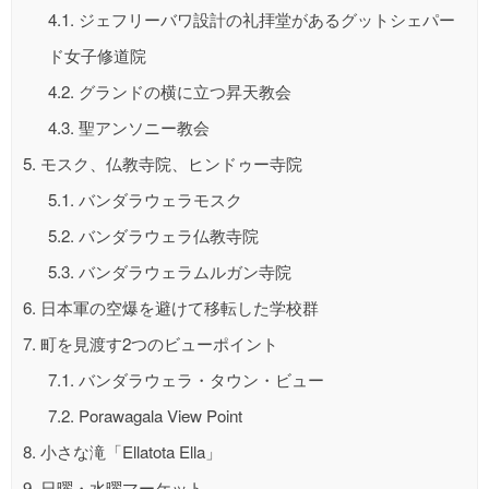
4.1.
ジェフリーバワ設計の礼拝堂があるグットシェパー
ド女子修道院
4.2.
グランドの横に立つ昇天教会
4.3.
聖アンソニー教会
5.
モスク、仏教寺院、ヒンドゥー寺院
5.1.
バンダラウェラモスク
5.2.
バンダラウェラ仏教寺院
5.3.
バンダラウェラムルガン寺院
6.
日本軍の空爆を避けて移転した学校群
7.
町を見渡す2つのビューポイント
7.1.
バンダラウェラ・タウン・ビュー
7.2.
Porawagala View Point
8.
小さな滝「Ellatota Ella」
9.
日曜・水曜マーケット