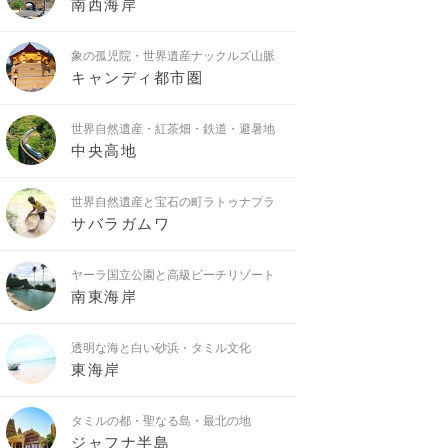
南西海岸
象の孤児院・世界遺産ナックルズ山脈
キャンディ都市圏
世界自然遺産・紅茶畑・鉄道・避暑地
中央高地
世界自然遺産と宝石の町ラトゥナプラ
サバラガムワ
ヤーラ国立公園と高級ビーチリゾート
南東海岸
透明な海と白い砂浜・タミル文化
東海岸
タミルの都・聖なる島・最北の地
ジャフナ半島