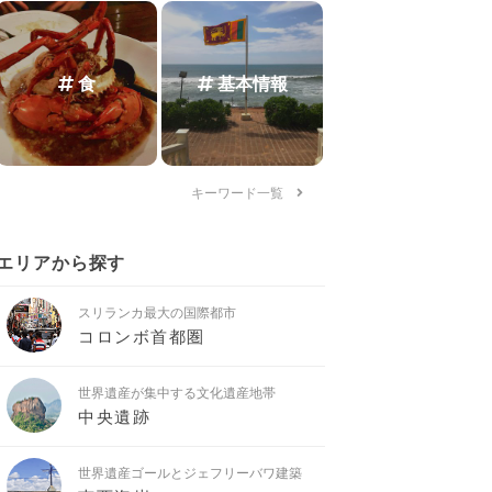
食
基本情報
キーワード一覧
エリアから探す
スリランカ最大の国際都市
コロンボ首都圏
世界遺産が集中する文化遺産地帯
中央遺跡
世界遺産ゴールとジェフリーバワ建築