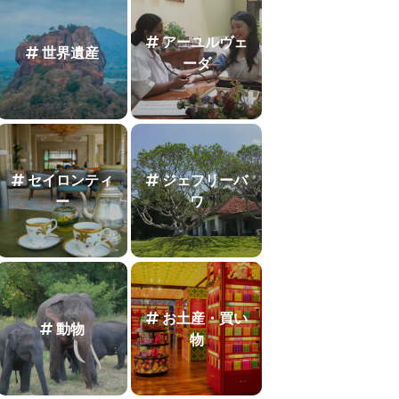
アーユルヴェ
世界遺産
ーダ
セイロンティ
ジェフリーバ
ー
ワ
お土産・買い
動物
物