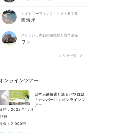
カイトサーフィンとキリスト教文化
西海岸
スリランカ内戦の激戦地と戦争遺産
ワンニ
エリア一覧
オンラインツアー
日本人建築家と巡るバワ自邸
「ナンバー11」オンラインツ
アー
日時：2022年10月
27日
料金：2,000円