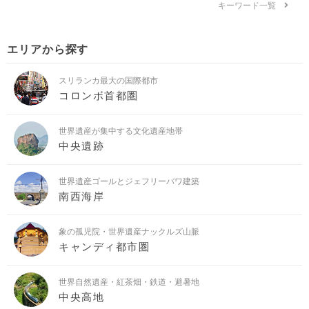
キーワード一覧
エリアから探す
スリランカ最大の国際都市
コロンボ首都圏
世界遺産が集中する文化遺産地帯
中央遺跡
世界遺産ゴールとジェフリーバワ建築
南西海岸
象の孤児院・世界遺産ナックルズ山脈
キャンディ都市圏
世界自然遺産・紅茶畑・鉄道・避暑地
中央高地