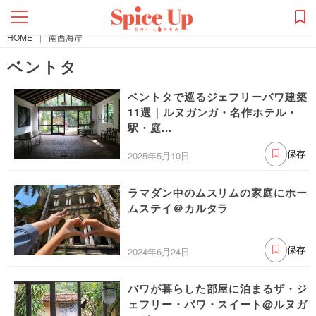
HOME
|
南西海岸
ベントタ
ベントタで巡るジェフリーバワ建築
11選｜ルヌガンガ・名作ホテル・
駅・庭...
2025年5月10日
保存
ラマダン中のムスリムの家庭にホー
ムステイ＠カルタラ
2024年6月24日
保存
バワが暮らした部屋に泊まるザ・ジ
ェフリー・バワ・スイート@ルヌガ