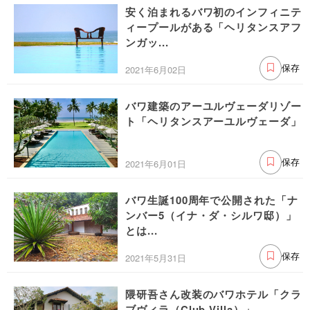
安く泊まれるバワ初のインフィニテ
ィープールがある「ヘリタンスアフ
ンガッ...
2021年6月02日
保存
バワ建築のアーユルヴェーダリゾー
ト「ヘリタンスアーユルヴェーダ」
2021年6月01日
保存
バワ生誕100周年で公開された「ナ
ンバー5（イナ・ダ・シルワ邸）」
とは...
2021年5月31日
保存
隈研吾さん改装のバワホテル「クラ
ブヴィラ（Club Villa）」