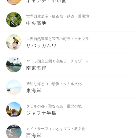
キャンディ都市圏
世界自然遺産・紅茶畑・鉄道・避暑地
中央高地
世界自然遺産と宝石の町ラトゥナプラ
サバラガムワ
ヤーラ国立公園と高級ビーチリゾート
南東海岸
透明な海と白い砂浜・タミル文化
東海岸
タミルの都・聖なる島・最北の地
ジャフナ半島
カイトサーフィンとキリスト教文化
西海岸