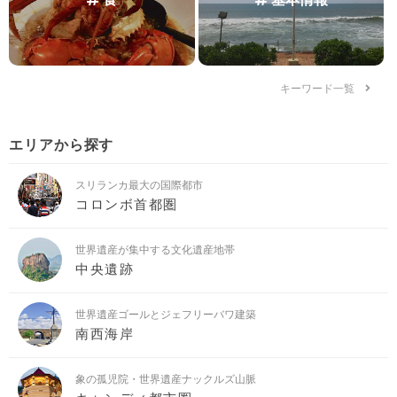
キーワード一覧
エリアから探す
スリランカ最大の国際都市
コロンボ首都圏
世界遺産が集中する文化遺産地帯
中央遺跡
世界遺産ゴールとジェフリーバワ建築
南西海岸
象の孤児院・世界遺産ナックルズ山脈