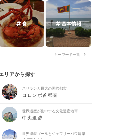
食
基本情報
キーワード一覧
エリアから探す
スリランカ最大の国際都市
コロンボ首都圏
世界遺産が集中する文化遺産地帯
中央遺跡
世界遺産ゴールとジェフリーバワ建築