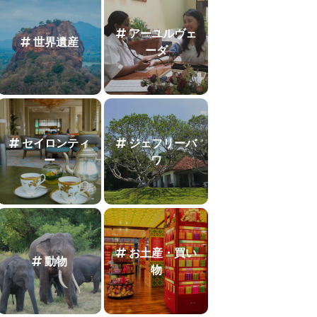
アーユルヴェ
世界遺産
ーダ
セイロンティ
ジェフリーバ
ー
ワ
お土産・買い
動物
物