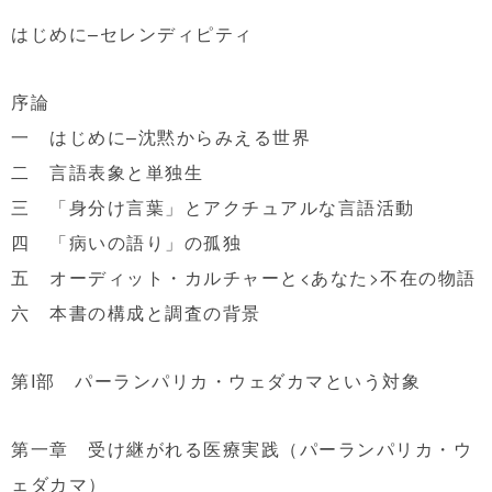
はじめに–セレンディピティ
序論
一 はじめに–沈黙からみえる世界
二 言語表象と単独生
三 「身分け言葉」とアクチュアルな言語活動
四 「病いの語り」の孤独
五 オーディット・カルチャーと<あなた>不在の物語
六 本書の構成と調査の背景
第I部 パーランパリカ・ウェダカマという対象
第一章 受け継がれる医療実践（パーランパリカ・ウ
ェダカマ）