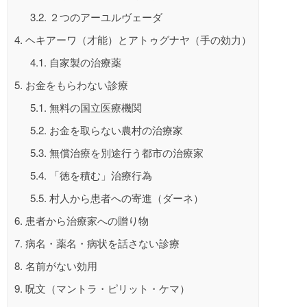
3.2.
２つのアーユルヴェーダ
4.
ヘキアーワ（才能）とアトゥグナヤ（手の効力）
4.1.
自家製の治療薬
5.
お金をもらわない診療
5.1.
無料の国立医療機関
5.2.
お金を取らない農村の治療家
5.3.
無償治療を別途行う都市の治療家
5.4.
「徳を積む」治療行為
5.5.
村人から患者への寄進（ダーネ）
6.
患者から治療家への贈り物
7.
病名・薬名・病状を話さない診療
8.
名前がない効用
9.
呪文（マントラ・ピリット・ケマ）