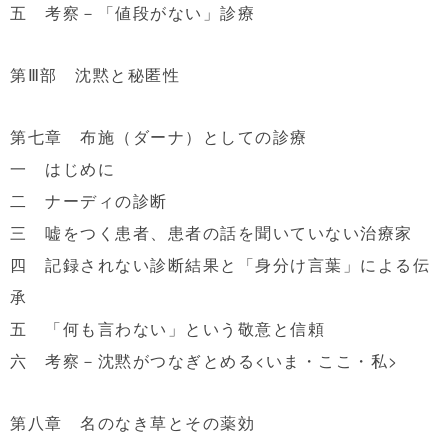
五 考察－「値段がない」診療
第Ⅲ部 沈黙と秘匿性
第七章 布施（ダーナ）としての診療
一 はじめに
二 ナーディの診断
三 嘘をつく患者、患者の話を聞いていない治療家
四 記録されない診断結果と「身分け言葉」による伝
承
五 「何も言わない」という敬意と信頼
六 考察－沈黙がつなぎとめる<いま・ここ・私>
第八章 名のなき草とその薬効