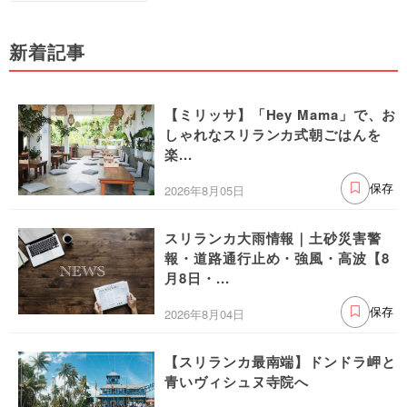
新着記事
【ミリッサ】「Hey Mama」で、お
しゃれなスリランカ式朝ごはんを
楽...
2026年8月05日
保存
スリランカ大雨情報｜土砂災害警
報・道路通行止め・強風・高波【8
月8日・...
2026年8月04日
保存
【スリランカ最南端】ドンドラ岬と
青いヴィシュヌ寺院へ