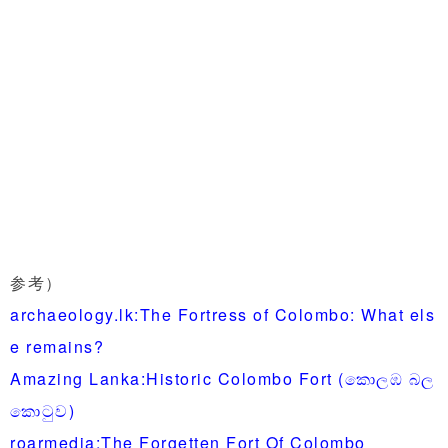
参考）
archaeology.lk:The Fortress of Colombo: What els
e remains?
Amazing Lanka:Historic Colombo Fort (කොලඹ බල
කොටුව)
roarmedia:The Forgetten Fort Of Colombo