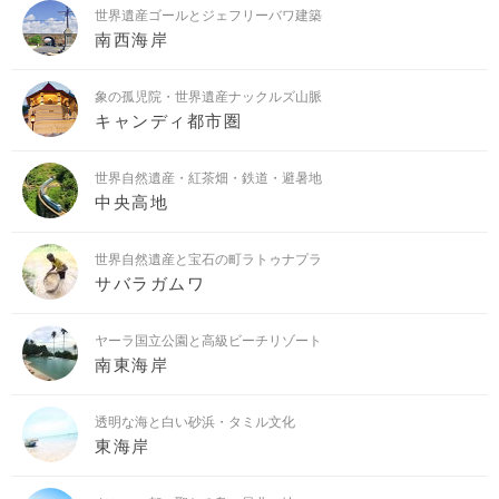
世界遺産ゴールとジェフリーバワ建築
南西海岸
象の孤児院・世界遺産ナックルズ山脈
キャンディ都市圏
世界自然遺産・紅茶畑・鉄道・避暑地
中央高地
世界自然遺産と宝石の町ラトゥナプラ
サバラガムワ
ヤーラ国立公園と高級ビーチリゾート
南東海岸
透明な海と白い砂浜・タミル文化
東海岸