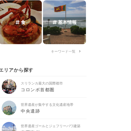
食
基本情報
キーワード一覧
エリアから探す
スリランカ最大の国際都市
コロンボ首都圏
世界遺産が集中する文化遺産地帯
中央遺跡
世界遺産ゴールとジェフリーバワ建築