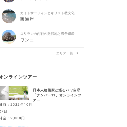
カイトサーフィンとキリスト教文化
西海岸
スリランカ内戦の激戦地と戦争遺産
ワンニ
エリア一覧
オンラインツアー
日本人建築家と巡るバワ自邸
「ナンバー11」オンラインツ
アー
日時：2022年10月
27日
料金：2,000円