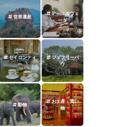
アーユルヴェ
世界遺産
ーダ
セイロンティ
ジェフリーバ
ー
ワ
お土産・買い
動物
物