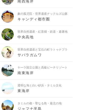
南西海岸
象の孤児院・世界遺産ナックルズ山脈
キャンディ都市圏
世界自然遺産・紅茶畑・鉄道・避暑地
中央高地
世界自然遺産と宝石の町ラトゥナプラ
サバラガムワ
ヤーラ国立公園と高級ビーチリゾート
南東海岸
透明な海と白い砂浜・タミル文化
東海岸
タミルの都・聖なる島・最北の地
ジャフナ半島