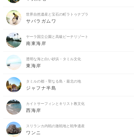
世界自然遺産と宝石の町ラトゥナプラ
サバラガムワ
ヤーラ国立公園と高級ビーチリゾート
南東海岸
透明な海と白い砂浜・タミル文化
東海岸
タミルの都・聖なる島・最北の地
ジャフナ半島
カイトサーフィンとキリスト教文化
西海岸
スリランカ内戦の激戦地と戦争遺産
ワンニ