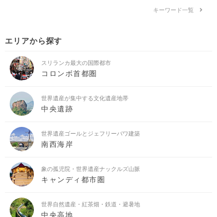
キーワード一覧
エリアから探す
スリランカ最大の国際都市
コロンボ首都圏
世界遺産が集中する文化遺産地帯
中央遺跡
世界遺産ゴールとジェフリーバワ建築
南西海岸
象の孤児院・世界遺産ナックルズ山脈
キャンディ都市圏
世界自然遺産・紅茶畑・鉄道・避暑地
中央高地