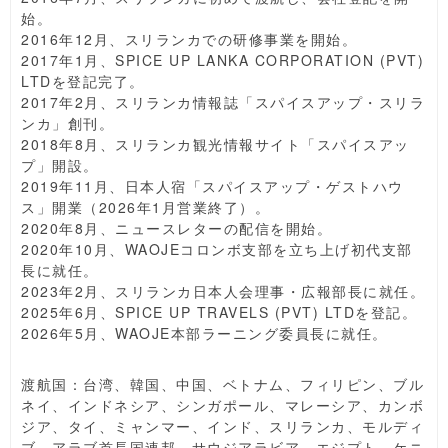
始。
2016年12月、スリランカでの研修事業を開始。
2017年1月、SPICE UP LANKA CORPORATION (PVT)
LTDを登記完了。
2017年2月、スリランカ情報誌「スパイスアップ・スリラ
ンカ」創刊。
2018年8月、スリランカ観光情報サイト「スパイスアッ
プ」開設。
2019年11月、日本人宿「スパイスアップ・ゲストハウ
ス」開業（2026年1月営業終了）。
2020年8月、ニュースレターの配信を開始。
2020年10月、WAOJEコロンボ支部を立ち上げ初代支部
長に就任。
2023年2月、スリランカ日本人会理事・広報部長に就任。
2025年6月、SPICE UP TRAVELS (PVT) LTDを登記。
2026年5月、WAOJE本部ラーニング委員長に就任。
渡航国：台湾、韓国、中国、ベトナム、フィリピン、ブル
ネイ、インドネシア、シンガポール、マレーシア、カンボ
ジア、タイ、ミャンマー、インド、スリランカ、モルディ
ブ、アラブ首長国連邦、サウジアラビア、エジプト、ケニ