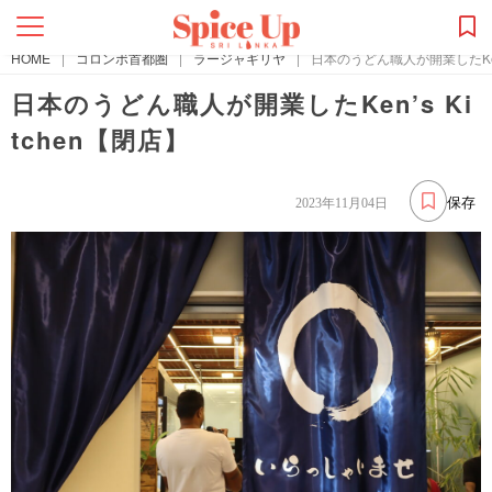
HOME
|
コロンボ首都圏
|
ラージャギリヤ
|
日本のうどん職人が開業したKen’
日本のうどん職人が開業したKen’s Ki
tchen【閉店】
保存
2023年11月04日