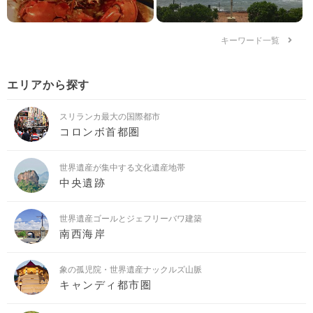
キーワード一覧
エリアから探す
スリランカ最大の国際都市
コロンボ首都圏
世界遺産が集中する文化遺産地帯
中央遺跡
世界遺産ゴールとジェフリーバワ建築
南西海岸
象の孤児院・世界遺産ナックルズ山脈
キャンディ都市圏