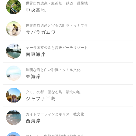
世界自然遺産・紅茶畑・鉄道・避暑地
中央高地
世界自然遺産と宝石の町ラトゥナプラ
サバラガムワ
ヤーラ国立公園と高級ビーチリゾート
南東海岸
透明な海と白い砂浜・タミル文化
東海岸
タミルの都・聖なる島・最北の地
ジャフナ半島
カイトサーフィンとキリスト教文化
西海岸
スリランカ内戦の激戦地と戦争遺産