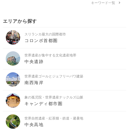
キーワード一覧
エリアから探す
スリランカ最大の国際都市
コロンボ首都圏
世界遺産が集中する文化遺産地帯
中央遺跡
世界遺産ゴールとジェフリーバワ建築
南西海岸
象の孤児院・世界遺産ナックルズ山脈
キャンディ都市圏
世界自然遺産・紅茶畑・鉄道・避暑地
中央高地