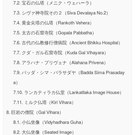
7.2.
宝石の仏塔（メニク・ウェハーラ）
7.3.
シヴァ神寺院その２（Siva Devalaya No.2）
7.4.
黄金尖塔の仏塔（Rankoth Vehera）
7.5.
太古の石窟寺院（Gopala Pabbatha）
7.6.
古代の仏教修行僧病院（Ancient Bhikku Hospital）
7.7.
クダ・ガル石窟寺院（Kuda Gal Vihayara）
7.8.
アラハナ・プリヴェナ（Alahana Privena）
7.9.
バッダ・シマ・パラサダヤ（Badda Sima Prasaday
a）
7.10.
ランカティラカ仏堂（Lankatilaka Image House）
7.11.
ミルク仏塔（Kiri Vihara）
8.
巨岩の僧院（Gal Vihara）
8.1.
小仏坐像（Vidyhadhara Guha）
8.2.
大仏坐像（Seated Image）