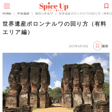
HOME
|
中央遺跡
|
ポロンナルワ
|
世界遺産ポロンナルワの回り方（有料
世界遺産ポロンナルワの回り方（有料
エリア編）
保存
2025年4月18日