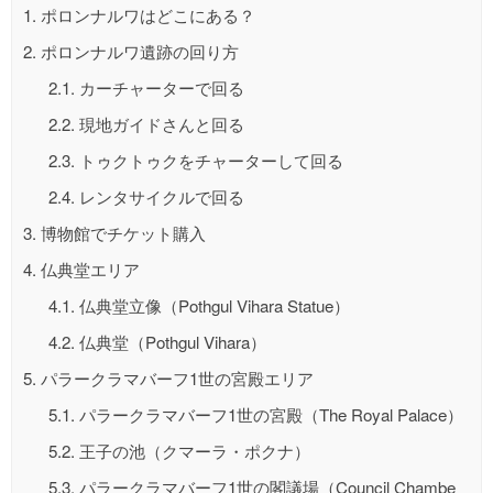
1.
ポロンナルワはどこにある？
2.
ポロンナルワ遺跡の回り方
2.1.
カーチャーターで回る
2.2.
現地ガイドさんと回る
2.3.
トゥクトゥクをチャーターして回る
2.4.
レンタサイクルで回る
3.
博物館でチケット購入
4.
仏典堂エリア
4.1.
仏典堂立像（Pothgul Vihara Statue）
4.2.
仏典堂（Pothgul Vihara）
5.
パラークラマバーフ1世の宮殿エリア
5.1.
パラークラマバーフ1世の宮殿（The Royal Palace）
5.2.
王子の池（クマーラ・ポクナ）
5.3.
パラークラマバーフ1世の閣議場（Council Chambe