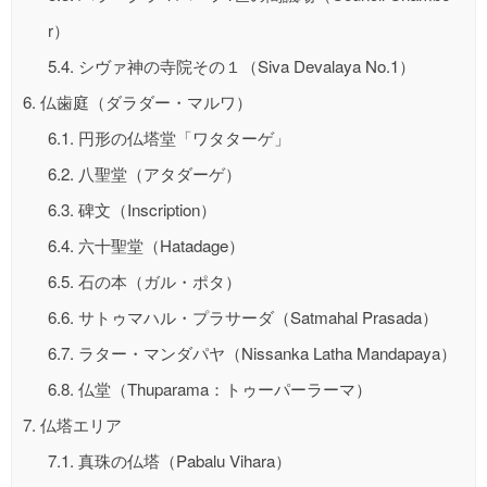
r）
5.4.
シヴァ神の寺院その１（Siva Devalaya No.1）
6.
仏歯庭（ダラダー・マルワ）
6.1.
円形の仏塔堂「ワタターゲ」
6.2.
八聖堂（アタダーゲ）
6.3.
碑文（Inscription）
6.4.
六十聖堂（Hatadage）
6.5.
石の本（ガル・ポタ）
6.6.
サトゥマハル・プラサーダ（Satmahal Prasada）
6.7.
ラター・マンダパヤ（Nissanka Latha Mandapaya）
6.8.
仏堂（Thuparama：トゥーパーラーマ）
7.
仏塔エリア
7.1.
真珠の仏塔（Pabalu Vihara）