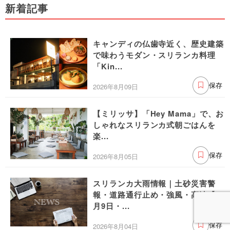
新着記事
キャンディの仏歯寺近く、歴史建築
で味わうモダン・スリランカ料理
「Kin...
2026年8月09日
保存
【ミリッサ】「Hey Mama」で、お
しゃれなスリランカ式朝ごはんを
楽...
2026年8月05日
保存
スリランカ大雨情報｜土砂災害警
報・道路通行止め・強風・高波【8
月9日・...
2026年8月04日
保存