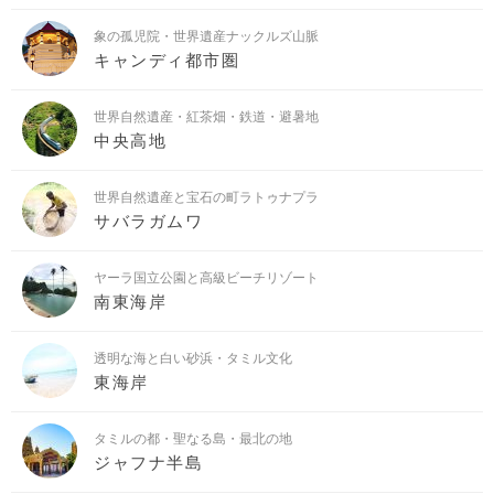
象の孤児院・世界遺産ナックルズ山脈
キャンディ都市圏
世界自然遺産・紅茶畑・鉄道・避暑地
中央高地
世界自然遺産と宝石の町ラトゥナプラ
サバラガムワ
ヤーラ国立公園と高級ビーチリゾート
南東海岸
透明な海と白い砂浜・タミル文化
東海岸
タミルの都・聖なる島・最北の地
ジャフナ半島