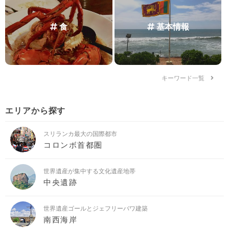
食
基本情報
キーワード一覧
エリアから探す
スリランカ最大の国際都市
コロンボ首都圏
世界遺産が集中する文化遺産地帯
中央遺跡
世界遺産ゴールとジェフリーバワ建築
南西海岸