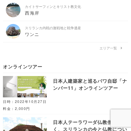
カイトサーフィンとキリスト教文化
西海岸
スリランカ内戦の激戦地と戦争遺産
ワンニ
エリア一覧
オンラインツアー
日本人建築家と巡るバワ自邸「ナ
ンバー11」オンラインツアー
日時：2022年10月27日
料金：2,000円
日本人テーラワーダ仏教僧侶に聞
く、スリランカの今と仏教につい