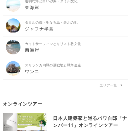
透明な海と白い砂浜・タミル文化
東海岸
タミルの都・聖なる島・最北の地
ジャフナ半島
カイトサーフィンとキリスト教文化
西海岸
スリランカ内戦の激戦地と戦争遺産
ワンニ
エリア一覧
オンラインツアー
日本人建築家と巡るバワ自邸「ナ
ンバー11」オンラインツアー