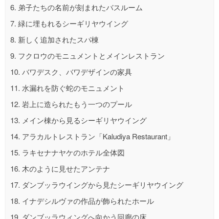
6.
弟子たちの名前が刻まれたバスルーム
7.
緑に埋もれるシーギリヤウイング
8.
新しく追加されたスパ棟
9.
フクロウのモニュメントとメインレストラン
10.
バワデスク、バワデザインの家具
11.
水漏れを防ぐ蛇のモニュメント
12.
岩上に造られたもう一つのプール
13.
メイン棟から見るシーギリヤウイング
14.
アラカルトレストラン「Kaludiya Restaurant」
15.
ラキセナナヤケのホテル全体図
16.
木のように見せたアンテナ
17.
ダンブッラウイングから見たシーギリヤウイング
18.
イナデシルヴァの作品が飾られたホール
19.
ダンブッラウィングへ向かう回廊の床