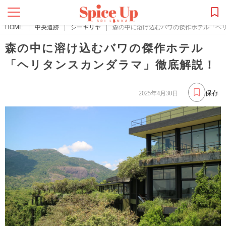
HOME
|
中央遺跡
|
シーギリヤ
|
森の中に溶け込むバワの傑作ホテル「ヘ
森の中に溶け込むバワの傑作ホテル
「ヘリタンスカンダラマ」徹底解説！
保存
2025年4月30日