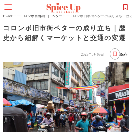
HOME
|
コロンボ首都圏
|
ペター
|
コロンボ旧市街ペターの成り立ち｜歴
コロンボ旧市街ペターの成り立ち｜歴
史から紐解くマーケットと交通の変遷
保存
2025年5月09日