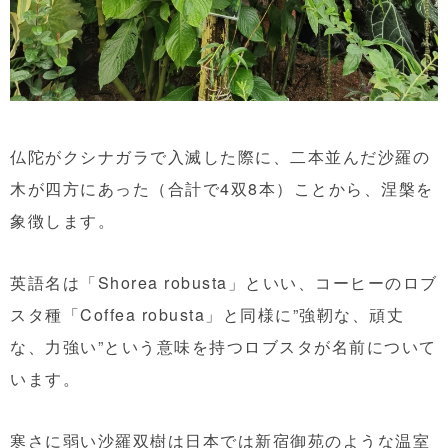
仏陀がクシナガラで入滅した際に、二本並んだ沙羅の
木が四方にあった（合計で4双8本）ことから、涅槃を
象徴します。
英語名は「Shorea robusta」といい、コーヒーのロブ
スタ種「Coffea robusta」と同様に”強靭な、頑丈
な、力強い”という意味を持つロブスタが名前について
います。
寒さに弱い沙羅双樹は日本では新宿御苑のような温室