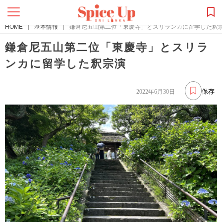
HOME
|
基本情報
|
鎌倉尼五山第二位「東慶寺」とスリランカに留学した釈
鎌倉尼五山第二位「東慶寺」とスリラ
ンカに留学した釈宗演
保存
2022年6月30日