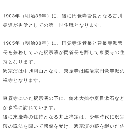
1903年（明治36年）に、後に円覚寺管長となる古川
堯道が男僧としての第一世住職となります。
1905年（明治38年）に、円覚寺派管長と建長寺派管
長を兼務していた釈宗演が両管長を辞して東慶寺の住
持となります。
釈宗演は中興開山となり、東慶寺は臨済宗円覚寺派の
禅寺となります。
東慶寺にいた釈宗演の下に、鈴木大拙や夏目漱石など
が参禅に訪れています。
後に東慶寺の住持となる井上禅定は、少年時代に釈宗
演の説法を聞いて感銘を受け、釈宗演の跡を継いだ佐