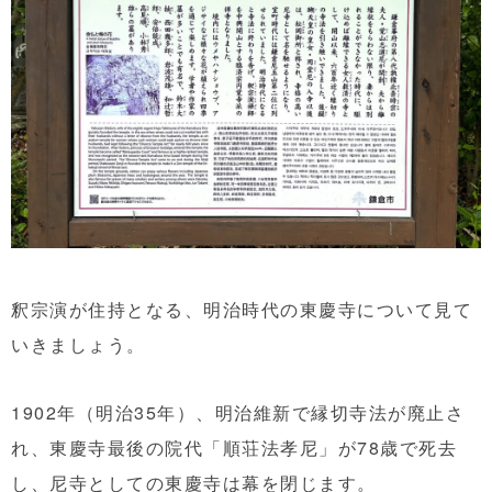
釈宗演が住持となる、明治時代の東慶寺について見て
いきましょう。
1902年（明治35年）、明治維新で縁切寺法が廃止さ
れ、東慶寺最後の院代「順荘法孝尼」が78歳で死去
し、尼寺としての東慶寺は幕を閉じます。