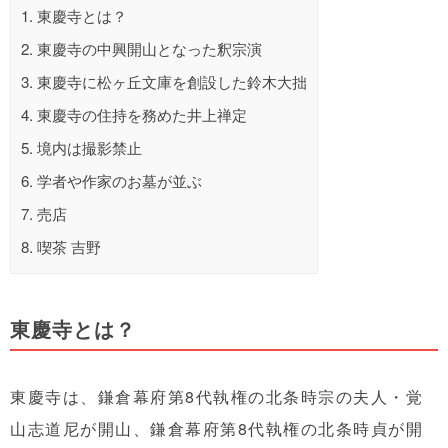
1.
東慶寺とは？
2.
東慶寺の中興開山となった釈宗演
3.
東慶寺に松ヶ丘文庫を創設した鈴木大拙
4.
東慶寺の住持を務めた井上禅定
5.
境内は撮影禁止
6.
学者や作家のお墓が並ぶ
7.
売店
8.
喫茶 吉野
東慶寺とは？
東慶寺は、鎌倉幕府第8代執権の北条時宗の夫人・覚
山志道尼が開山、鎌倉幕府第8代執権の北条時貞が開