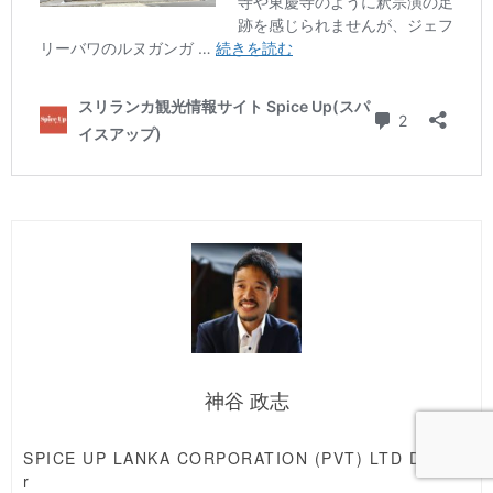
神谷 政志
SPICE UP LANKA CORPORATION (PVT) LTD Directo
r