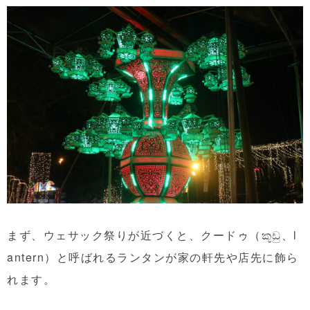
まず、ウェサック祭りが近づくと、クードゥ（කූඩු、l
antern）と呼ばれるランタンが家の軒先や店先に飾ら
れます。