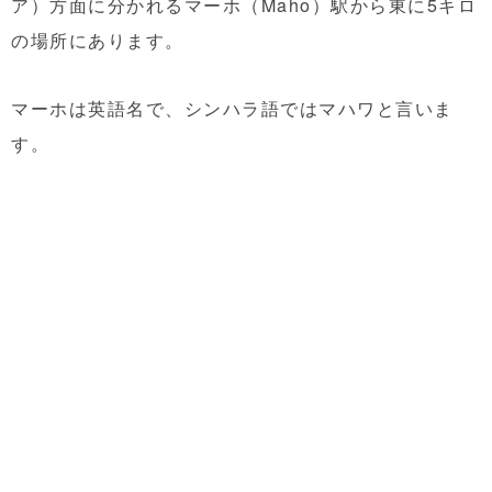
ア）方面に分かれるマーホ（Maho）駅から東に5キロ
の場所にあります。
マーホは英語名で、シンハラ語ではマハワと言いま
す。