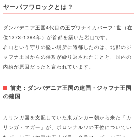
ヤーパフワロックとは？
ダンバデニア王国4代目の王ブワナイカバーフ1世（在
位1273-1284年）が首都を築いた岩山です。
岩山という守りの堅い場所に遷都したのは、北部のジ
ャフナ王国からの侵攻が繰り返されたことと、国内の
内紛が原因だったと言われています。
前史：ダンバデニア王国の建国・ジャフナ王国
の建国
カリンガ国を支配していた東ガンガー朝から来た「カ
リンガ・マガー」が、ポロンナルワの王位についてい
たパーンディヤ朝の王「パラークラマ・パーンディ