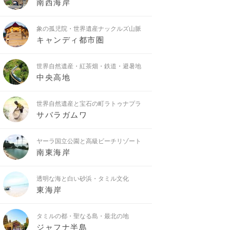
南西海岸
象の孤児院・世界遺産ナックルズ山脈
キャンディ都市圏
世界自然遺産・紅茶畑・鉄道・避暑地
中央高地
世界自然遺産と宝石の町ラトゥナプラ
サバラガムワ
ヤーラ国立公園と高級ビーチリゾート
南東海岸
透明な海と白い砂浜・タミル文化
東海岸
タミルの都・聖なる島・最北の地
ジャフナ半島