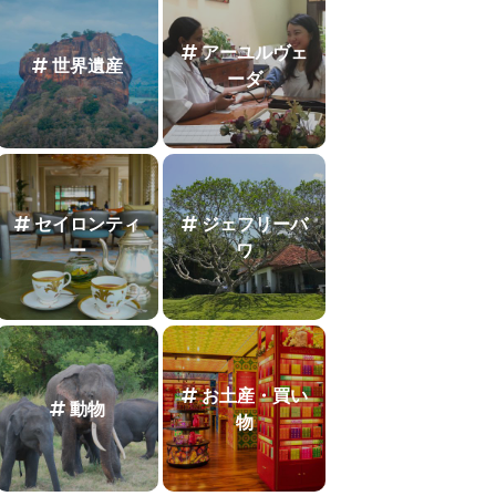
アーユルヴェ
世界遺産
ーダ
セイロンティ
ジェフリーバ
ー
ワ
お土産・買い
動物
物