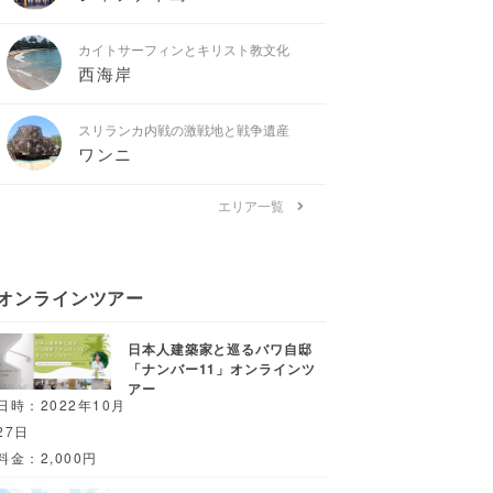
カイトサーフィンとキリスト教文化
西海岸
スリランカ内戦の激戦地と戦争遺産
ワンニ
エリア一覧
オンラインツアー
日本人建築家と巡るバワ自邸
「ナンバー11」オンラインツ
アー
日時：2022年10月
27日
料金：2,000円