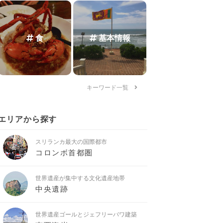
食
基本情報
キーワード一覧
エリアから探す
スリランカ最大の国際都市
コロンボ首都圏
世界遺産が集中する文化遺産地帯
中央遺跡
世界遺産ゴールとジェフリーバワ建築