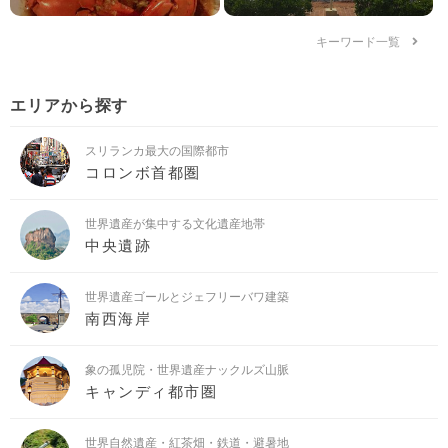
キーワード一覧
エリアから探す
スリランカ最大の国際都市
コロンボ首都圏
世界遺産が集中する文化遺産地帯
中央遺跡
世界遺産ゴールとジェフリーバワ建築
南西海岸
象の孤児院・世界遺産ナックルズ山脈
キャンディ都市圏
世界自然遺産・紅茶畑・鉄道・避暑地