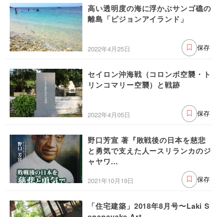
高い透明度の海に浮かぶサンゴ礁の
離島「ピジョンアイランド」
2022年4月25日
保存
セイロン沖海戦（コロンボ空襲・ト
リンコマリー空襲）と戦跡
2022年4月05日
保存
野口芳宣 著『敗戦後の日本を慈悲
と勇気で支えた人ースリランカのジ
ャヤワ...
2021年10月19日
保存
「住宅建築」2018年8月号〜Laki S
enanayake Art ...