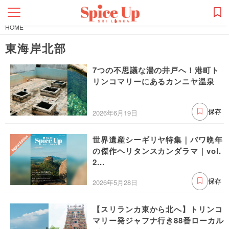
HOME
東海岸北部
7つの不思議な湯の井戸へ！港町ト
リンコマリーにあるカンニヤ温泉
2026年6月19日
保存
世界遺産シーギリヤ特集｜バワ晩年
の傑作ヘリタンスカンダラマ｜vol.
2...
2026年5月28日
保存
【スリランカ東から北へ】トリンコ
マリー発ジャフナ行き88番ローカル