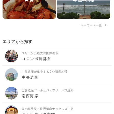
キーワード一覧
エリアから探す
スリランカ最大の国際都市
コロンボ首都圏
世界遺産が集中する文化遺産地帯
中央遺跡
世界遺産ゴールとジェフリーバワ建築
南西海岸
象の孤児院・世界遺産ナックルズ山脈