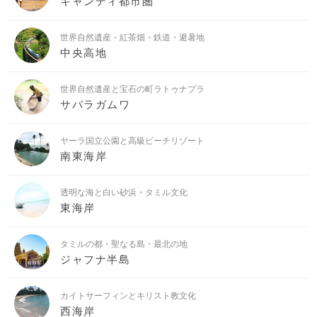
キャンディ都市圏
世界自然遺産・紅茶畑・鉄道・避暑地
中央高地
世界自然遺産と宝石の町ラトゥナプラ
サバラガムワ
ヤーラ国立公園と高級ビーチリゾート
南東海岸
透明な海と白い砂浜・タミル文化
東海岸
タミルの都・聖なる島・最北の地
ジャフナ半島
カイトサーフィンとキリスト教文化
西海岸