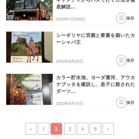
底解説...
2023年10月06日
保存
シーギリヤに宮殿と要塞を築いたカ
ーシャパ王
2023年8月20日
保存
カラー貯水池、ヨーダ運河、アウカ
ナブッタを建設し、息子に殺された
ダーツ...
2023年8月10日
保存
«
1
2
3
4
5
»