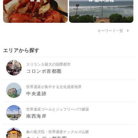
キーワード一覧
エリアから探す
スリランカ最大の国際都市
コロンボ首都圏
世界遺産が集中する文化遺産地帯
中央遺跡
世界遺産ゴールとジェフリーバワ建築
南西海岸
象の孤児院・世界遺産ナックルズ山脈