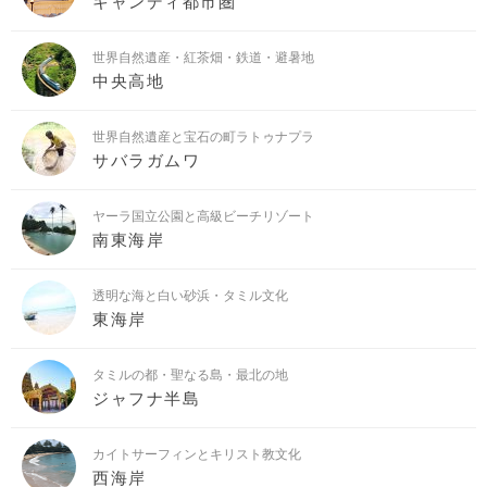
キャンディ都市圏
世界自然遺産・紅茶畑・鉄道・避暑地
中央高地
世界自然遺産と宝石の町ラトゥナプラ
サバラガムワ
ヤーラ国立公園と高級ビーチリゾート
南東海岸
透明な海と白い砂浜・タミル文化
東海岸
タミルの都・聖なる島・最北の地
ジャフナ半島
カイトサーフィンとキリスト教文化
西海岸