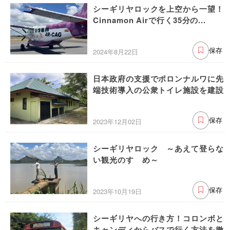
シーギリヤロックを上空から一望！
Cinnamon Airで行く35分の...
2024年8月22日
保存
日本政府の支援でポロンナルワに先
端技術導入の公衆トイレ施設を建設
2023年12月02日
保存
シーギリヤロック ～あえて登らな
い観光のすゝめ～
2023年10月19日
保存
シーギリヤへの行き方！コロンボと
キャンディからバスで行く方法を徹