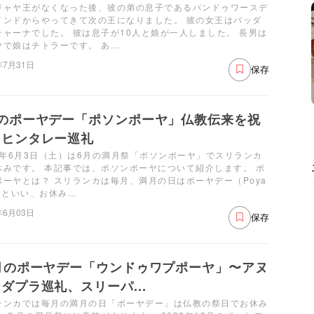
ジャヤ王がなくなった後、彼の弟の息子であるパンドゥワースデ
インドからやってきて次の王になりました。 彼の女王はバッダ
テャーナでした。 彼は息子が10人と娘が一人しました。 長男は
ヤで娘はチトラーです。 あ…
年7月31日
保存
月のポーヤデー「ポソンポーヤ」仏教伝来を祝
ミヒンタレー巡礼
23年6月3日（土）は6月の満月祭「ポソンポーヤ」でスリランカ
休みです。 本記事では、ポソンポーヤについて紹介します。 ポ
ポーヤとは？ スリランカは毎月、満月の日はポーヤデー（Poya
y）といい、お休み…
年6月03日
保存
2月のポーヤデー「ウンドゥワプポーヤ」〜アヌ
ダプラ巡礼、スリーパ...
ランカでは毎月の満月の日「ポーヤデー」は仏教の祭日でお休み