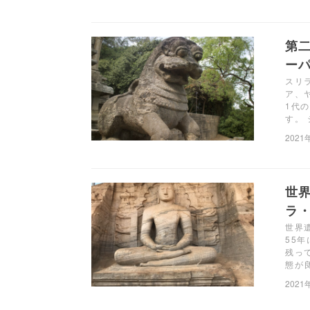
第
ー
スリ
ア、
1代
す。
2021
世
ラ・
世界
55
残っ
態が
2021