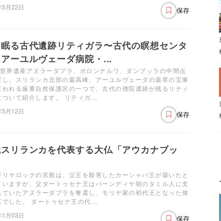
年5月22日
保存
に眠る古代遺跡リティガラ〜古代の瞑想センタ
アーユルヴェーダ病院・...
の世界遺産アヌラーダプラ、ポロンナルワ、ダンブッラの中間点
置し、スリランカ北部の最高峰、アーユルヴェーダの薬草の宝庫
言われる厳重自然保護区の一つで、古代の僧院遺跡が残るリティ
について紹介します。 リティガ…
年5月12日
保存
代スリランカを代表する大仏「アウカナブッ
」
ギリヤロックの宮殿は、父王を殺害したカーシャパ王が築いたと
ていますが、父ダートゥセナ王はパーンディヤ朝のタミル人に支
れていたアヌラーダプラを奪還し、モリヤ家の初代王となった偉
王でした。 ダートゥセナ王の代…
年1月03日
保存