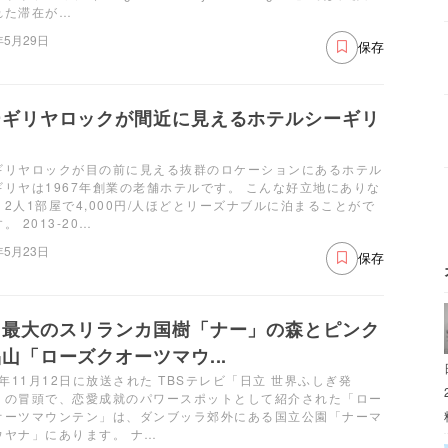
れた滞在が…
年5月29日
保存
ーギリヤロックが間近に見えるホテルシーギリ
ギリヤロックが目の前に見える抜群のロケーションにあるホテル
ギリヤは1967年創業の老舗ホテルです。 こんな好立地にありな
、2人1部屋で4,000円/人ほどとリーズナブルに泊まることがで
。 2013-20…
年5月23日
保存
内最大のスリランカ国樹「ナー」の森とピンク
山「ローズクオーツマウ...
6年11月12日に放送された TBSテレビ「日立 世界ふしぎ発
」の冒頭で、恋愛成就のパワースポットとして紹介された「ロー
オーツマウンテン」は、ダンブッラ郊外にある国立公園「ナーマ
ウヤナ」にあります。 ナ…