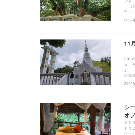
です
ーは
ヤ」
2022
11
202
日（
す。
の筆
2022
シ
オブ
スリ
ドが
イ・ピ