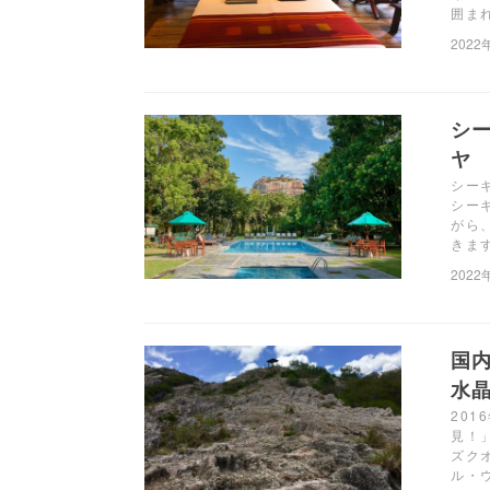
囲ま
2022
シ
ヤ
シー
シー
がら
きます
2022
国
水晶
201
見！
ズク
ル・