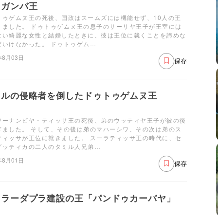
ラガンバ王
トゥゲムヌ王の死後、国政はスームズには機能せず、10人の王
きました。 ドゥトゥゲムヌ王の息子のサーリヤ王子が王室には
ない綺麗な女性と結婚したときに、彼は王位に就くことを諦めな
ばいけなかった。 ドゥトゥゲム…
年8月03日
保存
ミルの侵略者を倒したドゥトゥゲムヌ王
ワーナンピヤ・ティッサ王の死後、弟のウッティヤ王子が彼の後
ぎました。 そして、その後は弟のマハーシワ、その次は弟のス
ティッサが王位に就きました。 スーラティッサ王の時代に、セ
グッティカの二人のタミル人兄弟…
年8月01日
保存
ヌラーダプラ建設の王「パンドゥカーバヤ」