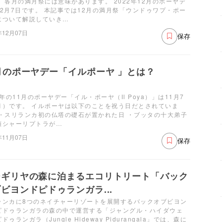
。 各月の満月祭には意味があります。 2022年12月のポーヤデ
12月7日です。 本記事では12月の満月祭「ウンドゥワプ・ポー
について解説していき…
年12月07日
保存
月のポーヤデー「イルポーヤ 」とは？
2年の11月のポーヤデー「イル・ポーヤ（Il Poya）」は11月7
月）です。 イルポーヤは以下のことを祝う日だとされていま
 ・スリランカ初の仏塔の礎石が置かれた日 ・ブッタの十大弟子
頭シャーリプトラが…
年11月07日
保存
ーギリヤの森に泊まるエコリトリート「バック
ビヨンドピドゥランガラ...
ランカに8つのネイチャーリゾートを展開するバックオブビヨン
ピドゥランガラの森の中で運営する「ジャングル・ハイダウェ
ドゥランガラ（Jungle Hideway Pidurangala」では、森に