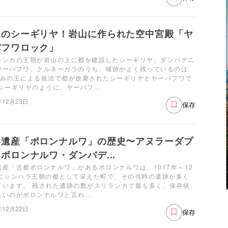
二のシーギリヤ！岩山に作られた空中宮殿「ヤ
パフワロック」
ランカの王朝が岩山の上に都を建設したシーギリヤ、ダンバデニ
ヤーパフワ、クルネーガラのうち、城跡がよく残っているのは、
のみの王による統治で都が放棄されたシーギリヤとヤーパフワで
 シーギリヤのように、ヤーパフ…
年12月23日
保存
界遺産「ポロンナルワ」の歴史〜アヌラーダプ
ポロンナルワ・ダンバデ...
遺産「古都ポロンナルワ」があるポロンナルワは、1017年～12
年にシンハラ王朝の都として栄えた町で、その当時の遺跡が多く
ています。 残された遺跡の数がスリランカで最も多く、保存状
良いのがポロンナルワと言わ…
年12月22日
保存