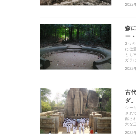
2022
森
ー・
3つ
に位
とも
ガラ
2022
古
ダ
シー
され
配さ
大な
2022