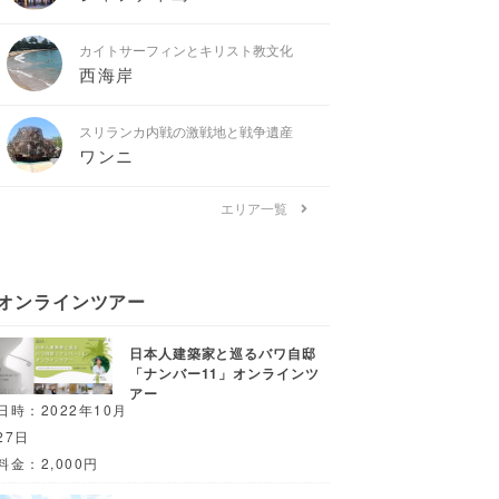
カイトサーフィンとキリスト教文化
西海岸
スリランカ内戦の激戦地と戦争遺産
ワンニ
エリア一覧
オンラインツアー
日本人建築家と巡るバワ自邸
「ナンバー11」オンラインツ
アー
日時：2022年10月
27日
料金：2,000円