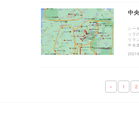
中
シー
ッラ
リラ
中央
2021
«
1
2