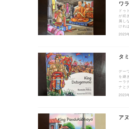
ワ
ドゥ
が続
属し
けれ
2023
タ
デー
を継
ーラ
ナと
2023
ア