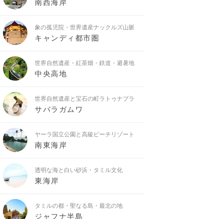
南西海岸
象の孤児院・世界遺産ナックルズ山脈
キャンディ都市圏
世界自然遺産・紅茶畑・鉄道・避暑地
中央高地
世界自然遺産と宝石の町ラトゥナプラ
サバラガムワ
ヤーラ国立公園と高級ビーチリゾート
南東海岸
透明な海と白い砂浜・タミル文化
東海岸
タミルの都・聖なる島・最北の地
ジャフナ半島