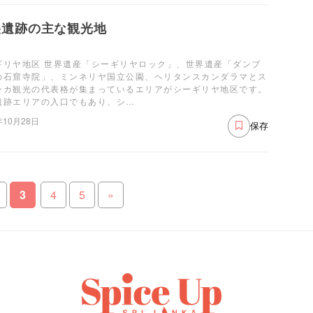
央遺跡の主な観光地
ギリヤ地区 世界遺産「シーギリヤロック」、世界遺産「ダンブ
の石窟寺院」、ミンネリヤ国立公園、ヘリタンスカンダラマとス
ンカ観光の代表格が集まっているエリアがシーギリヤ地区です。
遺跡エリアの入口でもあり、シ…
年10月28日
保存
3
4
5
»