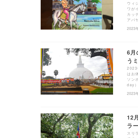
ウィ
ワが
カッ
アバ
2023
6
う
20
はお
ソン
da
2023
1
ラー
スリ