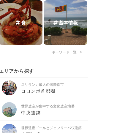
食
基本情報
キーワード一覧
エリアから探す
スリランカ最大の国際都市
コロンボ首都圏
世界遺産が集中する文化遺産地帯
中央遺跡
世界遺産ゴールとジェフリーバワ建築