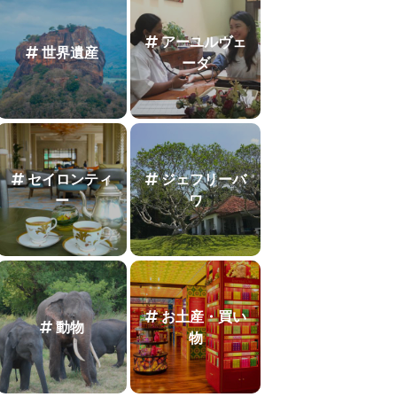
アーユルヴェ
世界遺産
ーダ
セイロンティ
ジェフリーバ
ー
ワ
お土産・買い
動物
物