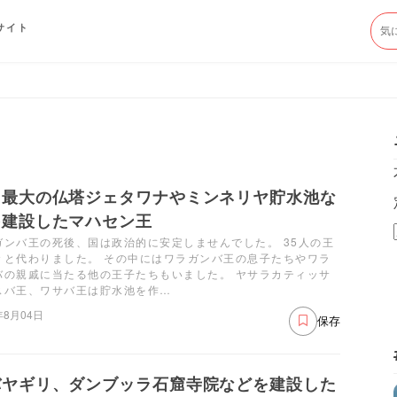
サイト
さ最大の仏塔ジェタワナやミンネリヤ貯水池な
を建設したマハセン王
ガンバ王の死後、国は政治的に安定しませんでした。 35人の王
々と代わりました。 その中にはワラガンバ王の息子たちやワラ
バの親戚に当たる他の王子たちもいました。 ヤサラカティッサ
スバ王、ワサバ王は貯水池を作…
年8月04日
保存
バヤギリ、ダンブッラ石窟寺院などを建設した