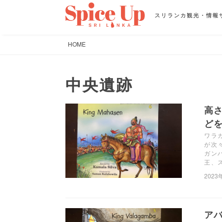
スリランカ観光・情報
HOME
中央遺跡
高
ど
ワラ
が次
ガン
王、
2023
ア