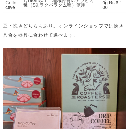
1,190m以上、地域特有のアラビカ
Colle
0g Rs.6,1
種（S9,ラクパラクム種）使用
ctive
00
豆・挽きどちらもあり。オンラインショップでは挽き
具合を器具に合わせて選べます。