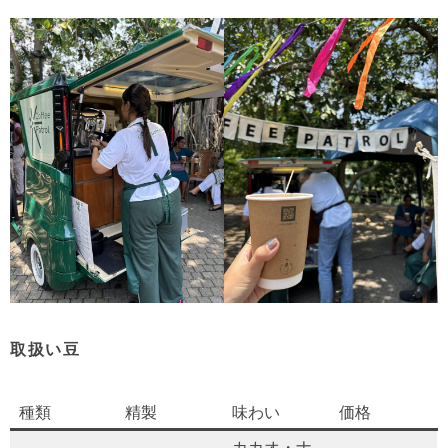
取扱い豆
種類
精製
味わい
価格
カカオ・ナ