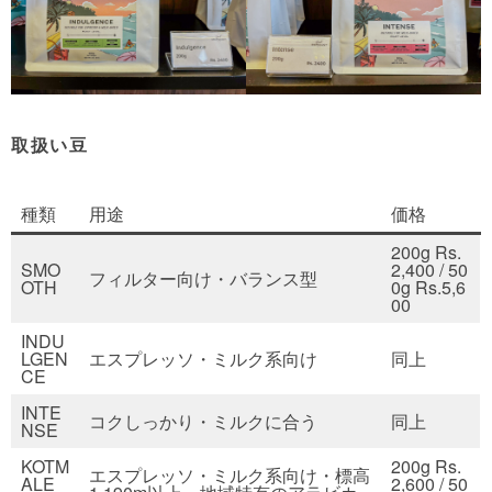
取扱い豆
種類
用途
価格
200g Rs.
SMO
2,400 / 50
フィルター向け・バランス型
OTH
0g Rs.5,6
00
INDU
LGEN
エスプレッソ・ミルク系向け
同上
CE
INTE
コクしっかり・ミルクに合う
同上
NSE
KOTM
200g Rs.
エスプレッソ・ミルク系向け・標高
ALE
2,600 / 50