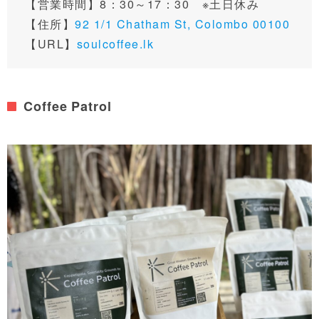
【営業時間】8：30～17：30 ※土日休み
【住所】
92 1/1 Chatham St, Colombo 00100
【URL】
soulcoffee.lk
Coffee Patrol