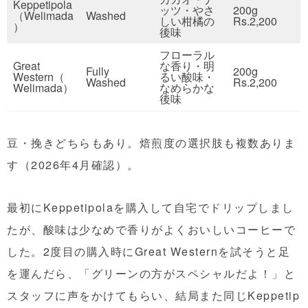
Keppetipola
ッツ・やさ
200g
（Welimada
Washed
しい柑橘の
Rs.2,200
）
後味
フローラル
Great
な香り・明
Fully
200g
Western（
るい酸味・
Washed
Rs.2,200
Welimada）
なめらかな
後味
豆・挽きどちらもあり。焙煎度の選択肢も複数ありま
す（2026年4月確認）。
最初にKeppetipolaを購入して自宅でドリップしまし
たが、酸味は少なめで香りがよくおいしいコーヒーで
した。2度目の購入時にGreat Westernを試そうと足
を運んだら、「グリーンの方がスペシャルだよ！」と
スタッフに声をかけてもらい、結局また同じKeppetip