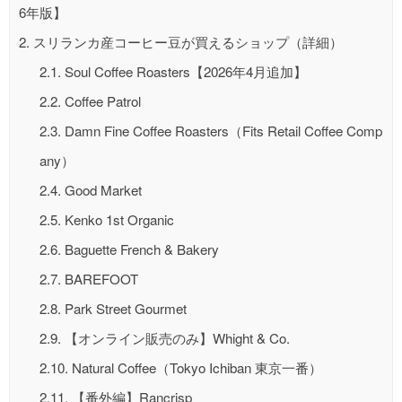
6年版】
2.
スリランカ産コーヒー豆が買えるショップ（詳細）
2.1.
Soul Coffee Roasters【2026年4月追加】
2.2.
Coffee Patrol
2.3.
Damn Fine Coffee Roasters（Fits Retail Coffee Comp
any）
2.4.
Good Market
2.5.
Kenko 1st Organic
2.6.
Baguette French & Bakery
2.7.
BAREFOOT
2.8.
Park Street Gourmet
2.9.
【オンライン販売のみ】Whight & Co.
2.10.
Natural Coffee（Tokyo Ichiban 東京一番）
2.11.
【番外編】Rancrisp