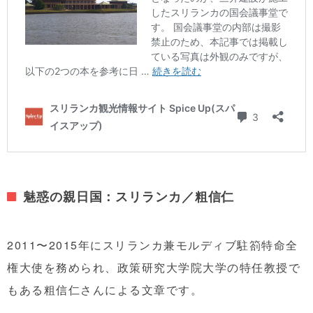
魅惑の親日国：スリランカ／粗信仁
2011〜2015年にスリランカ兼モルディブ駐箚特命全
権大使を務められ、政策研究大学院大学の特任教授で
もある粗信仁さんによる文章です。