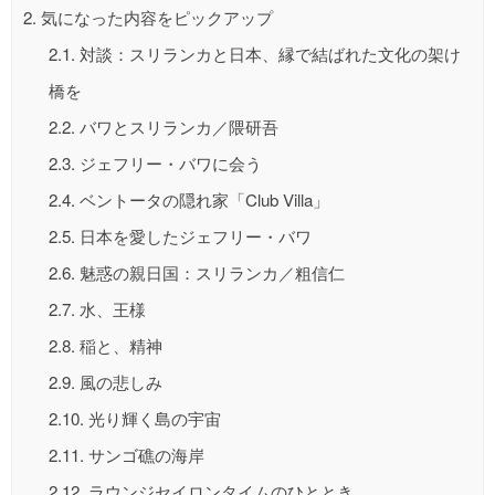
2.
気になった内容をピックアップ
2.1.
対談：スリランカと日本、縁で結ばれた文化の架け
橋を
2.2.
バワとスリランカ／隈研吾
2.3.
ジェフリー・バワに会う
2.4.
ベントータの隠れ家「Club Villa」
2.5.
日本を愛したジェフリー・バワ
2.6.
魅惑の親日国：スリランカ／粗信仁
2.7.
水、王様
2.8.
稲と、精神
2.9.
風の悲しみ
2.10.
光り輝く島の宇宙
2.11.
サンゴ礁の海岸
2.12.
ラウンジセイロンタイムのひととき